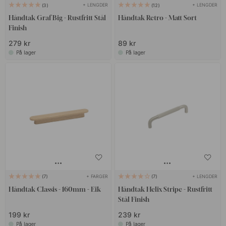
+ LENGDER
+ LENGDER
3
12
Håndtak Graf Big - Rustfritt Stål
Håndtak Retro - Matt Sort
Finish
279 kr
89 kr
På lager
På lager
+ FARGER
+ LENGDER
7
7
Håndtak Classis - 160mm - Eik
Håndtak Helix Stripe - Rustfritt
Stål Finish
199 kr
239 kr
På lager
På lager