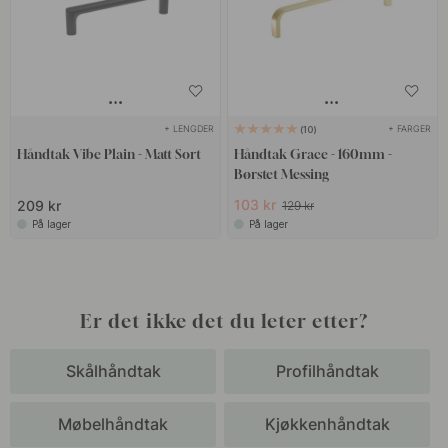
+ LENGDER
+ FARGER
10
Håndtak Vibe Plain - Matt Sort
Håndtak Grace - 160mm -
Børstet Messing
103 kr
209 kr
129 kr
På lager
På lager
Er det ikke det du leter etter?
Skålhåndtak
Profilhåndtak
Møbelhåndtak
Kjøkkenhåndtak