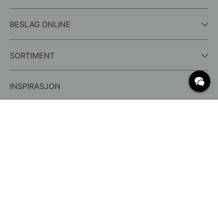
BESLAG ONLINE
SORTIMENT
INSPIRASJON
OFTE STILTE SPØRSMÅL
Levering
Hva er c/c mål?
Vilkår for fri frakt
Retur & Reklamasjon
Endre eksisterende ordre