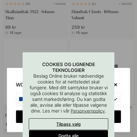
+ FARGER
+ FARGER
15
2
Skålhåndtak 3922 - 64mm -
Håndtak Classis - 160mm -
Tinn
Valnøtt
99 kr
259 kr
På lager
På lager
COOKIES OG LIGNENDE
TEKNOLOGIER
Beslag Online bruker nødvendige
cookies for at nettstedet skal
WOULD YOU RATHER VISIT?
fungere. Med ditt samtykke bruker vi
også cookies til analyse og statistikk
EU
samt markedsføring. Du kan godta
alle, avvise alle eller tilpasse valgene
+ LENGDER
+ LENGDER
2
dine. Les mer i vår
.
Personvernpolicy
Håndtak Pura - Rustfritt Look
Håndtak Vibe Grip - Matt Sort
CHANGE COUNTRY
Tilpass valg
169 kr
209 kr
På lager
På lager
Godta alle