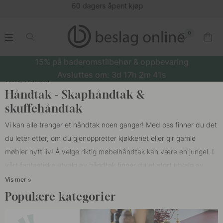
(16180)
0
.
.
.
.
15% på baderomstilbehør & oppbevaring
Avsluttes om:
3d
17h
2m
40s
Start
Håndtak
Håndtak - Skaphåndtak &
skuffehåndtak
Vi kan alle trenger et håndtak noen ganger! Med oss finner du det
du leter etter, om du gjenoppretter kjøkkenet eller gir gamle
møbler nytt liv! Å velge riktig møbelhåndtak kan være en jungel. I
vårt fantastiske utvalg av håndtak finner du et stort utvalg av
kjøkkenhåndtak,
møbelhåndtak
og
lange håndtak
i kobber, tre,
Vis mer
aluminium, rustfritt stål, krom, messing og
lærhåndtak
. Bare å
Populære kategorier
skifte kjøkkenhåndtak hjemme gjør en stor forskjell. Det er ikke
alltid nødvendig å investere i et helt nytt kjøkken for å få en ny