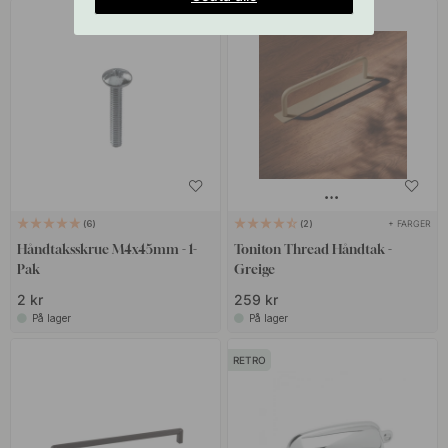
+ FARGER
6
2
Håndtaksskrue M4x45mm - 1-
Toniton Thread Håndtak -
Pak
Greige
2 kr
259 kr
På lager
På lager
RETRO