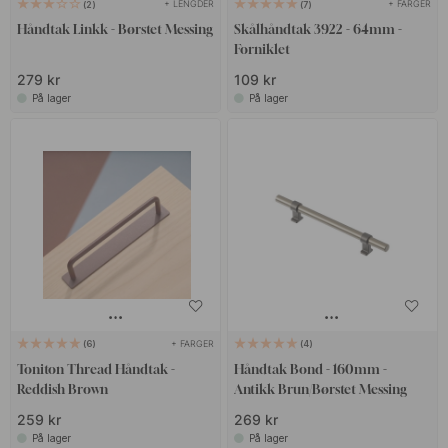
+ LENGDER
+ FARGER
2
7
Håndtak Linkk - Børstet Messing
Skålhåndtak 3922 - 64mm -
Forniklet
279 kr
109 kr
På lager
På lager
+ FARGER
6
4
Toniton Thread Håndtak -
Håndtak Bond - 160mm -
Reddish Brown
Antikk Brun/Børstet Messing
259 kr
269 kr
På lager
På lager