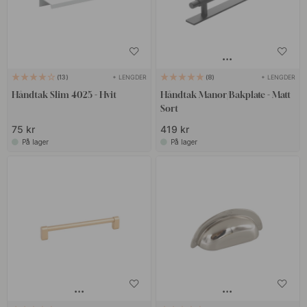
+ LENGDER
+ LENGDER
13
8
Håndtak Slim 4025 - Hvit
Håndtak Manor/Bakplate - Matt
Sort
75 kr
419 kr
På lager
På lager