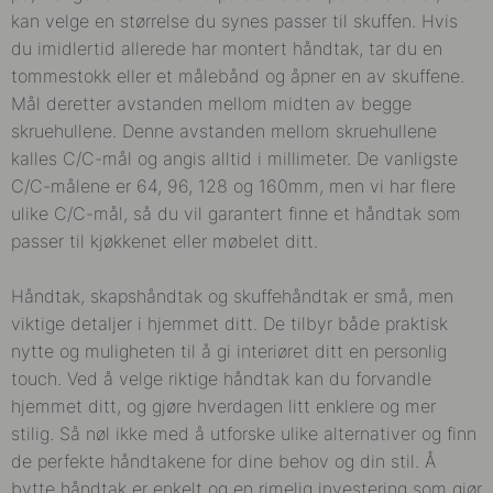
kan velge en størrelse du synes passer til skuffen. Hvis
du imidlertid allerede har montert håndtak, tar du en
tommestokk eller et målebånd og åpner en av skuffene.
Mål deretter avstanden mellom midten av begge
skruehullene. Denne avstanden mellom skruehullene
kalles C/C-mål og angis alltid i millimeter. De vanligste
C/C-målene er 64, 96, 128 og 160mm, men vi har flere
ulike C/C-mål, så du vil garantert finne et håndtak som
passer til kjøkkenet eller møbelet ditt.
Håndtak, skapshåndtak og skuffehåndtak er små, men
viktige detaljer i hjemmet ditt. De tilbyr både praktisk
nytte og muligheten til å gi interiøret ditt en personlig
touch. Ved å velge riktige håndtak kan du forvandle
hjemmet ditt, og gjøre hverdagen litt enklere og mer
stilig. Så nøl ikke med å utforske ulike alternativer og finn
de perfekte håndtakene for dine behov og din stil. Å
bytte håndtak er enkelt og en rimelig investering som gjør