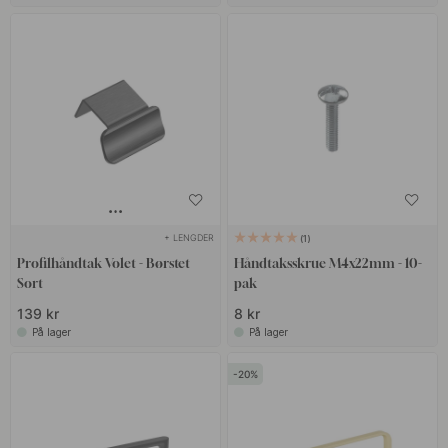
+ LENGDER
1
Profilhåndtak Volet - Børstet
Håndtaksskrue M4x22mm - 10-
Sort
pak
139 kr
8 kr
På lager
På lager
20