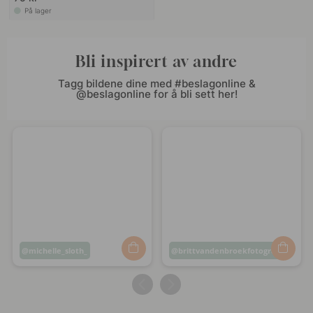
På lager
Bli inspirert av andre
Tagg bildene dine med #beslagonline &
@beslagonline for å bli sett her!
Innlegg
michelle_sloth_
Innlegg
brittvandenbroekfotografie
publisert
publisert
av
av