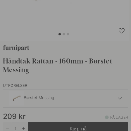
Håndtak Rattan - 160mm - Børstet
Messing
UTFØRELSER
Børstet Messing
125 kr
209 kr
209
kr
Matt Sort
PÅ LAGER
På lager
Kjøp nå