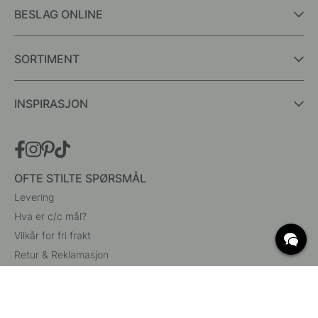
BESLAG ONLINE
SORTIMENT
INSPIRASJON
OFTE STILTE SPØRSMÅL
Levering
Hva er c/c mål?
Vilkår for fri frakt
Retur & Reklamasjon
Endre eksisterende ordre
Angre din bestilling