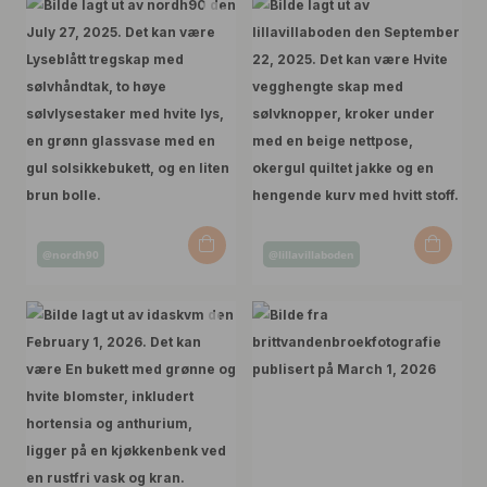
Innlegg
Innlegg
@nordh90
@lillavillaboden
publisert
publisert
av
av