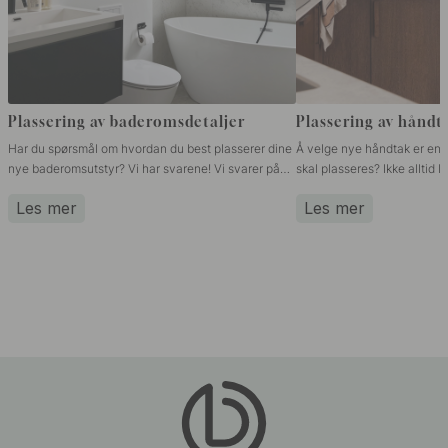
Plassering av baderomsdetaljer
Plassering av håndt
Har du spørsmål om hvordan du best plasserer dine
Å velge nye håndtak er enk
nye baderomsutstyr? Vi har svarene! Vi svarer på
skal plasseres? Ikke alltid 
de vanligste spørsmålene om monteringshøyde for
påvirker både hvordan det 
Les mer
Les mer
blant annet håndkrokene, toalettrulleholdere og
føles å bruke møbelet – så de
toalettbørster. Følg med når vi gir våre beste tips ...
balanse mellom stil og funks