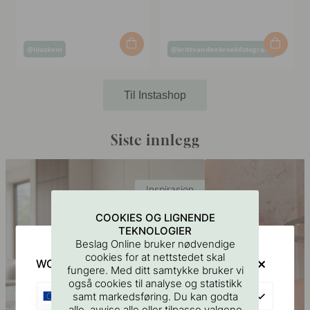
Innlegg
Innlegg
@idaskvm
@brittvandenbroekfotografie
publisert
publisert
av
av
Til Instashop
Siste innlegg
Inspirasjon
COOKIES OG LIGNENDE
TEKNOLOGIER
Beslag Online bruker nødvendige
cookies for at nettstedet skal
WOULD YOU RATHER VISIT?
fungere. Med ditt samtykke bruker vi
også cookies til analyse og statistikk
EU
samt markedsføring. Du kan godta
alle, avvise alle eller tilpasse valgene