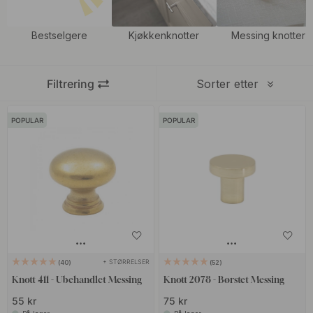
Kombiner gjerne våre messingknotter med våre stilige
Bestselgere
Kjøkkenknotter
Messing knotter
messinghåndtak
, våre
messingknagger
eller våre
dørhåndtak i
messing
for å gi et spennende inntrykk og et ensartet utseende i
Filtrering
Sorter etter
hjemmet.
POPULAR
POPULAR
+ STØRRELSER
40
52
Knott 411 - Ubehandlet Messing
Knott 2078 - Børstet Messing
55 kr
75 kr