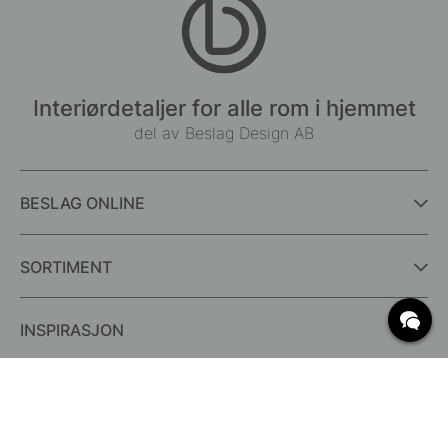
Interiørdetaljer for alle rom i hjemmet
del av Beslag Design AB
BESLAG ONLINE
SORTIMENT
INSPIRASJON
OFTE STILTE SPØRSMÅL