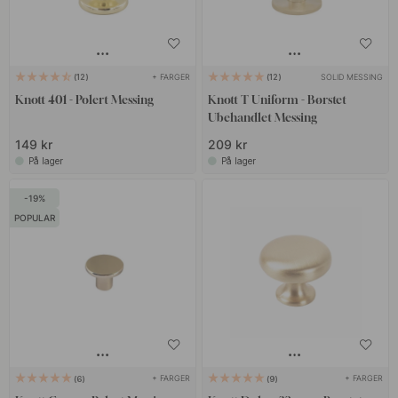
+ FARGER
SOLID MESSING
12
12
Knott 401 - Polert Messing
Knott T Uniform - Børstet
Ubehandlet Messing
149 kr
209 kr
På lager
På lager
19
POPULAR
+ FARGER
+ FARGER
6
9