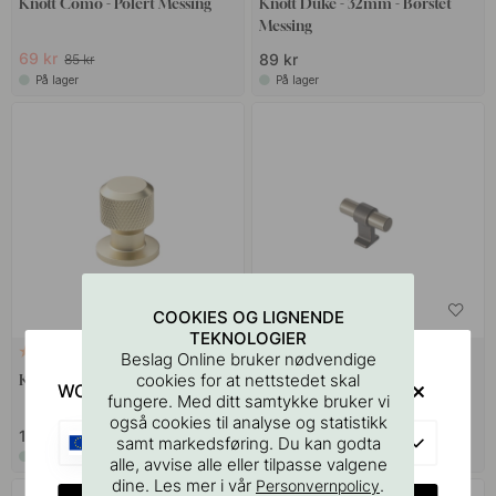
Knott Como - Polert Messing
Knott Duke - 32mm - Børstet
Messing
69 kr
89 kr
85 kr
På lager
På lager
COOKIES OG LIGNENDE
TEKNOLOGIER
+ FARGER
7
4
Beslag Online bruker nødvendige
cookies for at nettstedet skal
Knott Manor Rund - Gull
Knott T Bond - Antikk
WOULD YOU RATHER VISIT?
fungere. Med ditt samtykke bruker vi
Brun/Børstet Messing
også cookies til analyse og statistikk
189 kr
139 kr
EU
samt markedsføring. Du kan godta
På lager
På lager
alle, avvise alle eller tilpasse valgene
dine. Les mer i vår
.
Personvernpolicy