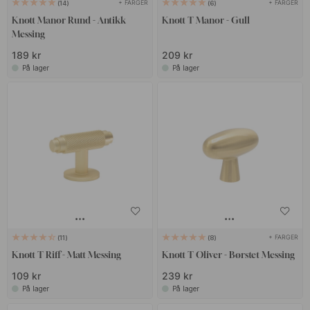
+ FARGER
+ FARGER
14
6
Knott Manor Rund - Antikk
Knott T Manor - Gull
Messing
189 kr
209 kr
På lager
På lager
+ FARGER
11
8
Knott T Riff - Matt Messing
Knott T Oliver - Børstet Messing
109 kr
239 kr
På lager
På lager