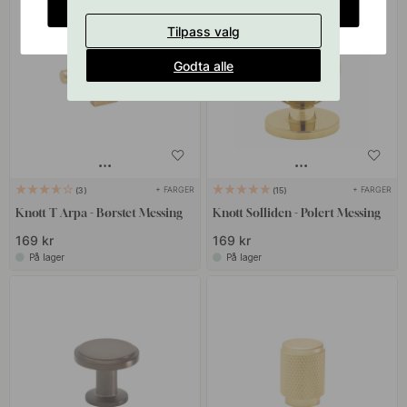
CHANGE COUNTRY
Tilpass valg
Godta alle
+ FARGER
+ FARGER
3
15
Knott T Arpa - Børstet Messing
Knott Solliden - Polert Messing
169 kr
169 kr
På lager
På lager