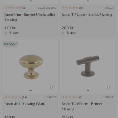
SOLID MESSING
+ FARGER
16
18
Knott Uno - Børstet Ubehandlet
Knott T Manor - Antikk Messing
Messing
179 kr
209 kr
På lager
På lager
POPULAR
+ FARGER
+ FARGER
24
2
Knott 401 - Messing (Matt)
Knott T Uniform - Brunet
Messing
149 kr
259 kr