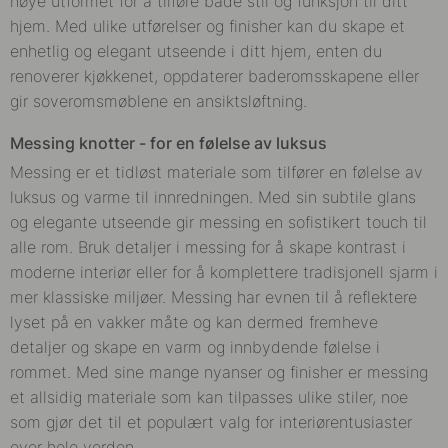
nøye utformet for å tilføre både stil og funksjon til ditt
hjem. Med ulike utførelser og finisher kan du skape et
enhetlig og elegant utseende i ditt hjem, enten du
renoverer kjøkkenet, oppdaterer baderomsskapene eller
gir soveromsmøblene en ansiktsløftning.
Messing knotter - for en følelse av luksus
Messing er et tidløst materiale som tilfører en følelse av
luksus og varme til innredningen. Med sin subtile glans
og elegante utseende gir messing en sofistikert touch til
alle rom. Bruk detaljer i messing for å skape kontrast i
moderne interiør eller for å komplettere tradisjonell sjarm i
mer klassiske miljøer. Messing har evnen til å reflektere
lyset på en vakker måte og kan dermed fremheve
detaljer og skape en varm og innbydende følelse i
rommet. Med sine mange nyanser og finisher er messing
et allsidig materiale som kan tilpasses ulike stiler, noe
som gjør det til et populært valg for interiørentusiaster
over hele verden.