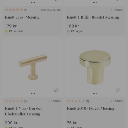
SOLID MESSING
+ FARGER
4
Knott Uno - Messing
Knott T Rille - Børstet Messing
179 kr
169 kr
På vei inn
På lager
+ FARGER
+ FARGER
1
5
Knott T Viva - Børstet
Knott 2078 - Polert Messing
Ubehandlet Messing
209 kr
75 kr