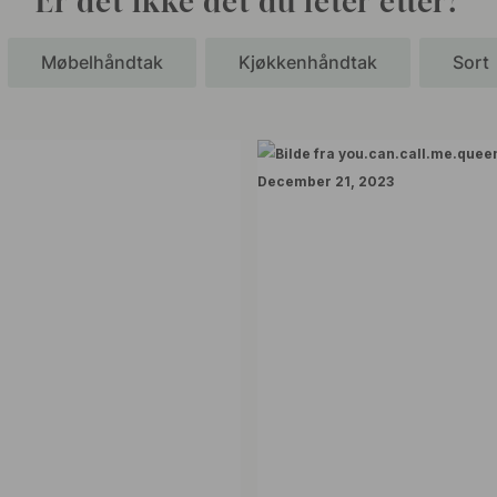
Er det ikke det du leter etter?
Møbelhåndtak
Kjøkkenhåndtak
Sort