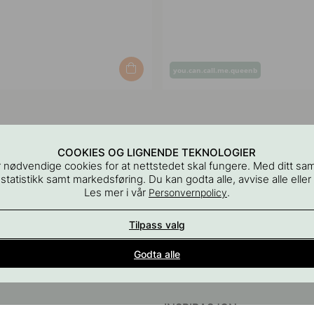
Innlegg
you.can.call.me.queenb
publisert
av
COOKIES OG LIGNENDE TEKNOLOGIER
 nødvendige cookies for at nettstedet skal fungere. Med ditt sa
 statistikk samt markedsføring. Du kan godta alle, avvise alle eller
Les mer i vår
.
Personvernpolicy
Tilpass valg
Interiørdetaljer for alle rom i hjemmet
Godta alle
del av Beslag Design AB
INSPIRASJON