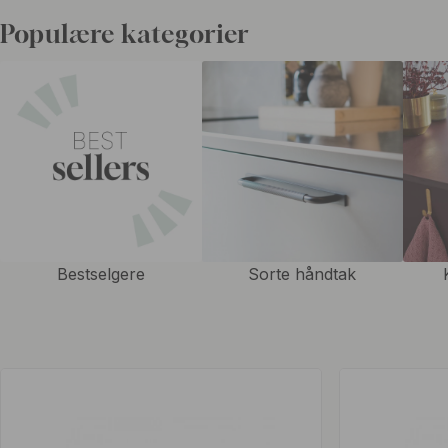
åpne døren sidelengs.
Populære kategorier
Håndtakene er enkle å montere, du freser et hull i samme størrelse s
skyver bare inn håndtaket. For ekstra holdbarhet kan du feste med lit
silikonlim når du monterer de innfelte håndtakene.
Bestselgere
Sorte håndtak