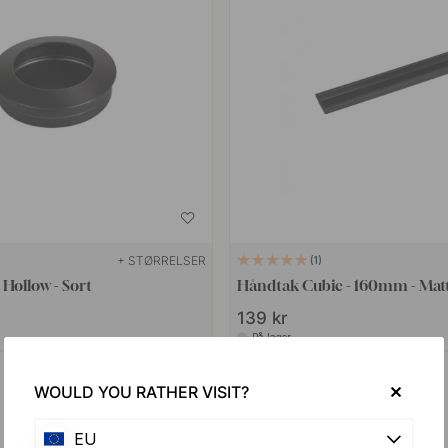
+ STØRRELSER
1
 Hollow - Sort
Håndtak Cubic - 160mm - Matt
139 kr
På lager
WOULD YOU RATHER VISIT?
EU