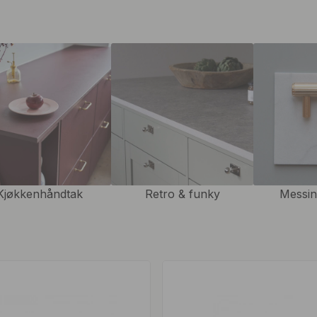
om håndtaket i skuffen og
t lim. Vi anbefaler å bruke
Kjøkkenhåndtak
Retro & funky
Messin