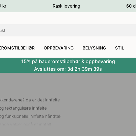
ger
9 kr
Rask levering
60 d
ger
ger
EROMSTILBEHØR
OPPBEVARING
BELYSNING
STIL
15% på baderomstilbehør & oppbevaring
Avsluttes om:
3d
2h
39m
38s
økkendørene? da er det innfelte
og rektangulære innfelte
 og funksjonelle innfelte håndtak
ge velger også et innfelt
et moderne utseende for å kunne