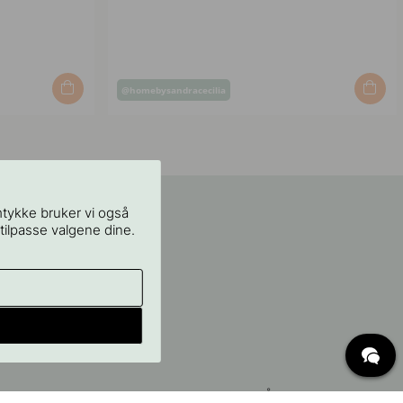
Innlegg
@homebysandracecilia
publisert
av
mtykke bruker vi også
 tilpasse valgene dine.
OFTE STILTE SPØRSMÅL