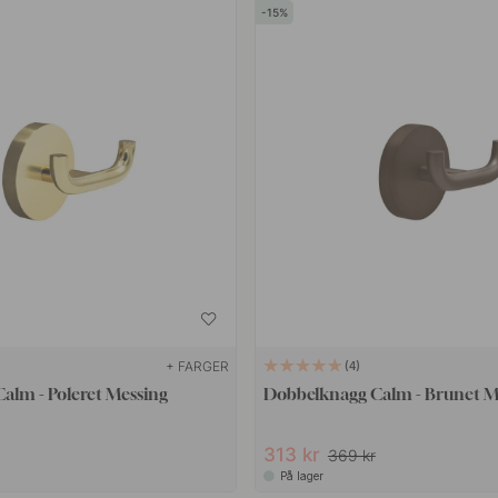
15
+ FARGER
4
alm - Poleret Messing
Dobbelknagg Calm - Brunet M
313 kr
369 kr
På lager