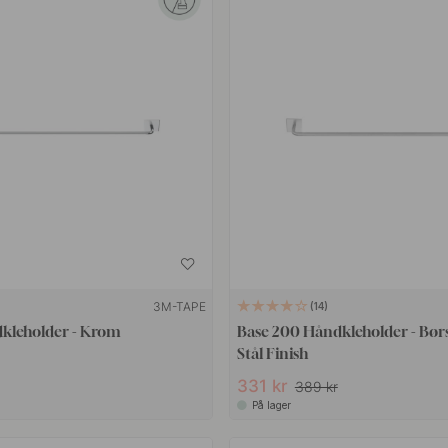
3M-TAPE
14
kleholder - Krom
Base 200 Håndkleholder - Børst
Stål Finish
331 kr
389 kr
På lager