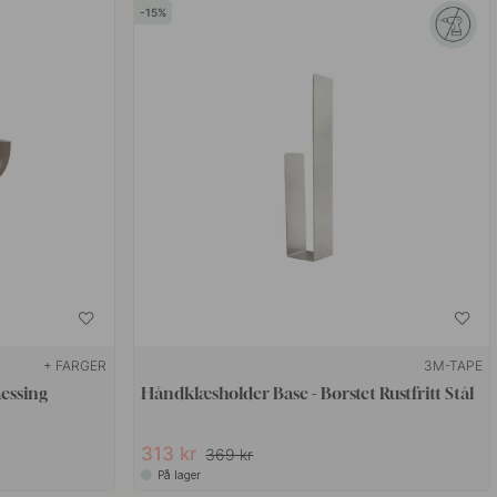
15
+ FARGER
3M-TAPE
essing
Håndklæsholder Base - Børstet Rustfritt Stål
313 kr
369 kr
På lager