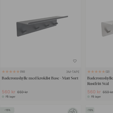
3M-TAPE
10
2
Baderomshylle med kroklist Base - Matt Sort
Baderomshylle 
Rustfritt Stål
560 kr
560 kr
659 kr
659 k
På lager
På lager
15
15