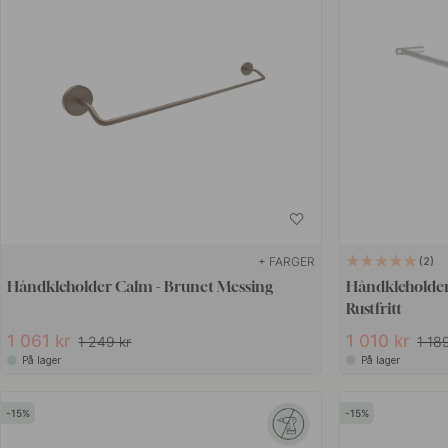
+ FARGER
2
Håndkleholder Calm - Brunet Messing
Håndkleholder
Rustfritt
1 061 kr
1 010 kr
1 249 kr
1 18
På lager
På lager
15
15