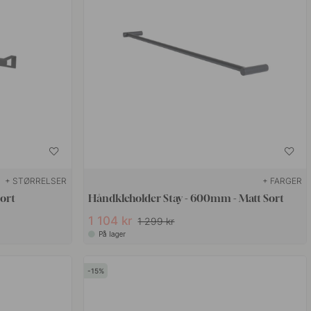
+ STØRRELSER
+ FARGER
Sort
Håndkleholder Stay - 600mm - Matt Sort
1 104 kr
1 299 kr
På lager
15