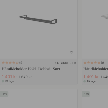
+ STØRRELSER
1
1
Håndkleholder Hold - Dobbel - Sort
Håndkleholder 
1 401 kr
1 401 kr
1 649 kr
1 64
På lager
På lager
15
15