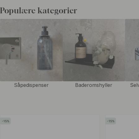
og praktisk måte, samtidig som de får bedre mulighet til å tørke.
Populære kategorier
Vi tilbyr flere former, størrelser og utførelser, slik at det blir enkle
resten av baderomsinnredningen. Velg en håndklestang for en mer kla
når du vil spare plass eller selvklebende modeller når du vil unngå å b
foretrekker et diskret uttrykk eller vil at detaljene skal ta mer plass,
håndklekroker som gjør badet mer funksjonelt og gjennomført.
Såpedispenser
Baderomshyller
Sel
15
15