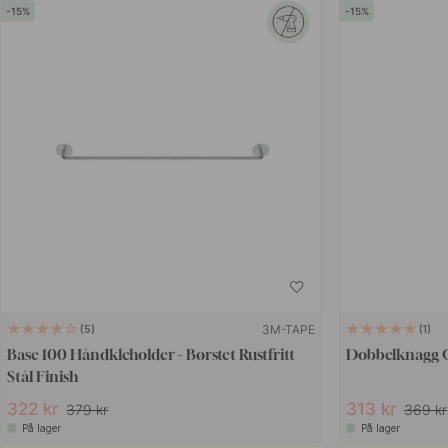
15
15
3M-TAPE
5
1
Base 100 Håndkleholder - Børstet Rustfritt
Dobbelknagg C
Stål Finish
322 kr
313 kr
379 kr
369 kr
På lager
På lager