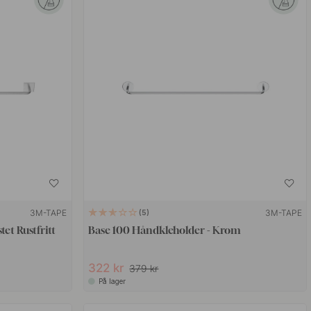
3M-TAPE
3M-TAPE
5
et Rustfritt
Base 100 Håndkleholder - Krom
322 kr
379 kr
På lager