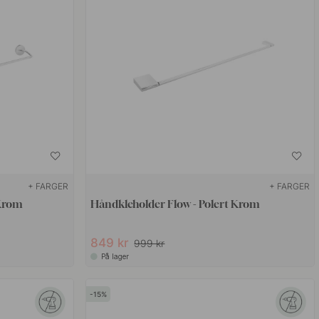
+ FARGER
+ FARGER
 Krom
Håndkleholder Flow - Polert Krom
849 kr
999 kr
På lager
15