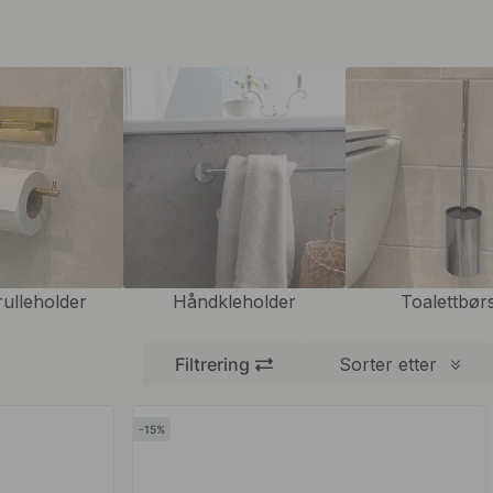
rulleholder
Håndkleholder
Toalettbør
Filtrering
Sorter etter
15