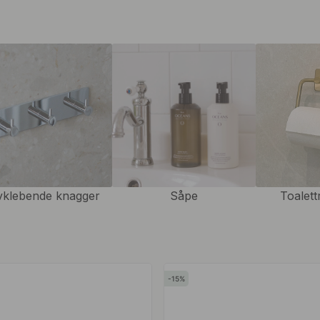
re å matche håndkleholderen med
ssisk løsning, håndklekroker
ore i fliser. Enten du
 finner du håndkleholdere og
vklebende knagger
Såpe
Toalett
15