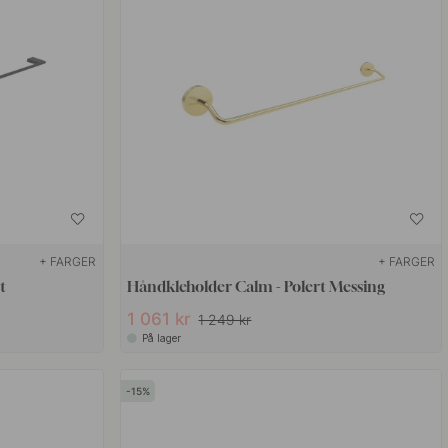
+ FARGER
+ FARGER
t
Håndkleholder Calm - Polert Messing
1 061 kr
1 249 kr
På lager
15