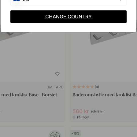
CHANGE COUNTRY
3M-TAPE
4
med kroklist Base - Børstet
Baderomshylle med kroklist B
560 kr
r
659 kr
På lager
15