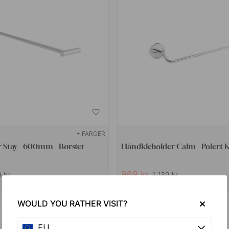
+ FARGER
 Stay - 600mm - Børstet
Håndkleholder Calm - Polert
969 kr
9 kr
1 139 kr
På lager
WOULD YOU RATHER VISIT?
15
EU