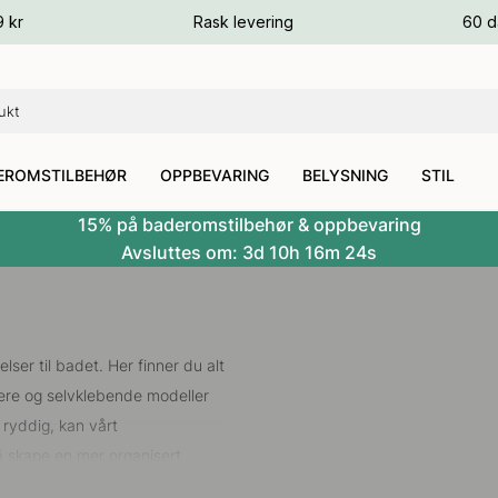
ger
9 kr
Rask levering
60 d
ger
ger
EROMSTILBEHØR
OPPBEVARING
BELYSNING
STIL
15% på baderomstilbehør & oppbevaring
Avsluttes om:
3d
10h
16m
23s
ser til badet. Her finner du alt
gere og selvklebende modeller
 ryddig, kan vårt
 skape en mer organisert
 og badehåndklær på en ryddig