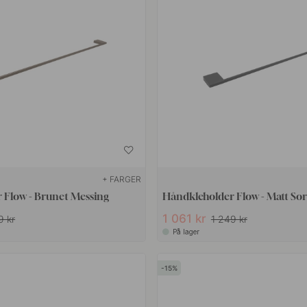
+ FARGER
 Flow - Brunet Messing
Håndkleholder Flow - Matt Sor
1 061 kr
9 kr
1 249 kr
På lager
15