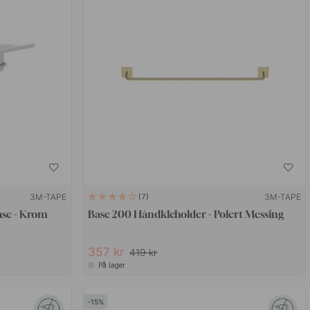
3M-TAPE
3M-TAPE
7
ase - Krom
Base 200 Håndkleholder - Polert Messing
357 kr
419 kr
På lager
15