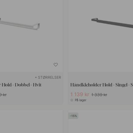
+ STØRRELSER
Hold - Dobbel - Hvit
Håndkleholder Hold - Singel - 
1 139 kr
9 kr
1 339 kr
På lager
15