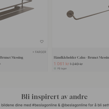
+ FARGER
- Brunet Messing
Håndkleholder Calm - Brunet Messin
1 061 kr
r
1 249 kr
På lager
Bli inspirert av andre
 bildene dine med #beslagonline & @beslagonline for å bli sett