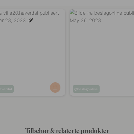
haverdal
Innlegg
beslagonline
t
publisert
av
Tilbehør & relaterte produkter