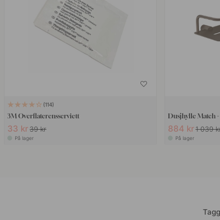
114
3M Overflaterensserviett
Dusjhylle Match 
33 kr
884 kr
39 kr
1 039 k
På lager
På lager
Tagg