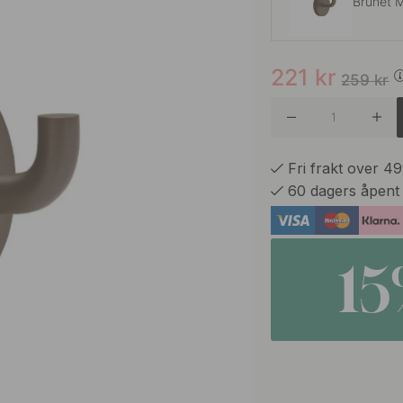
Brunet 
221
kr
Polert M
259
kr
Polert K
Fri frakt over 4
60 dagers åpent
1