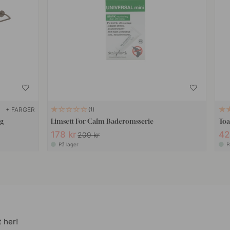
+ FARGER
1
g
Limsett For Calm Baderomsserie
Toa
178 kr
42
209 kr
På lager
P
 her!