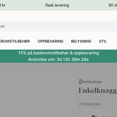
ger
9 kr
Rask levering
60 d
ger
ger
EROMSTILBEHØR
OPPBEVARING
BELYSNING
STIL
15% på baderomstilbehør & oppbevaring
Avsluttes om:
3d
13h
39m
27s
Enkelknagg
UTFØRELSER