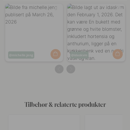
Innlegg
michelle.jeng
Innlegg
idaskvm
publisert
publisert
av
av
Tilbehør & relaterte produkter