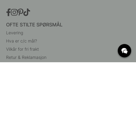
OFTE STILTE SPØRSMÅL
Levering
Hva er c/c mål?
Vilkår for fri frakt
Retur & Reklamasjon
Endre eksisterende ordre
Angre din bestilling
Kundeservice
Beslag Online, Inre Kustvägen 32, 269 43 Båstad,
Sverige
© 2015 - 2026 Copyright BeslagOnline i Båstad AB