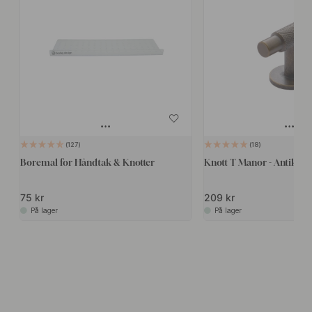
127
18
Boremal for Håndtak & Knotter
Knott T Manor - Antikk M
75 kr
209 kr
På lager
På lager