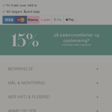
Fri frakt over 499 kr
209 kr
Matt Sort
60 dagers åpent kjøp
På lager
15%
på baderomstilbehør og
oppbevaring*
*Gjelder ikke nyheter
BESKRIVELSE
MÅL & MONTERING
MER INFO & PLEIERÅD
ANMELDELSER