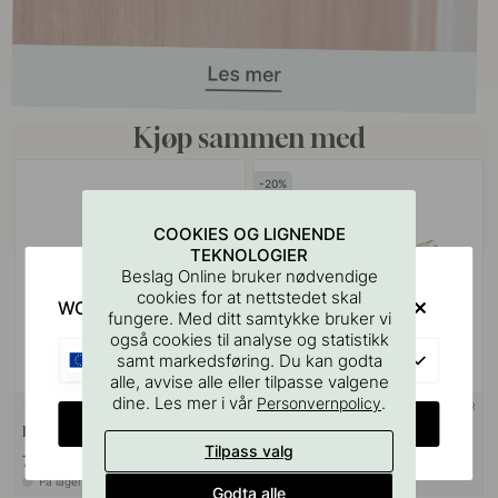
Kjøp sammen med
20
COOKIES OG LIGNENDE
TEKNOLOGIER
Beslag Online bruker nødvendige
cookies for at nettstedet skal
WOULD YOU RATHER VISIT?
fungere. Med ditt samtykke bruker vi
også cookies til analyse og statistikk
EU
samt markedsføring. Du kan godta
alle, avvise alle eller tilpasse valgene
dine. Les mer i vår
.
Personvernpolicy
+ LENGDER
127
21
CHANGE COUNTRY
Boremal for Håndtak & Knotter
Håndtak Manor - Gull
Tilpass valg
75 kr
248 kr
309 kr
På lager
På lager
Godta alle