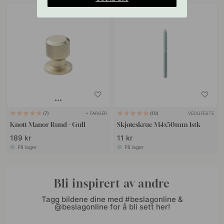
+ FARGER
VEGGFESTE
7
10
Knott Manor Rund - Gull
Skjøteskrue M4x50mm 1stk
189 kr
11 kr
På lager
På lager
Bli inspirert av andre
Tagg bildene dine med #beslagonline &
@beslagonline for å bli sett her!