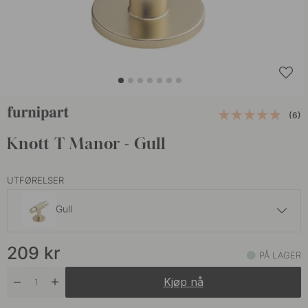
(6)
Knott T Manor - Gull
UTFØRELSER
Gull
209 kr
209
kr
Antikk Messing
PÅ LAGER
På lager
Kjøp nå
199 kr
Bronse
På vei inn