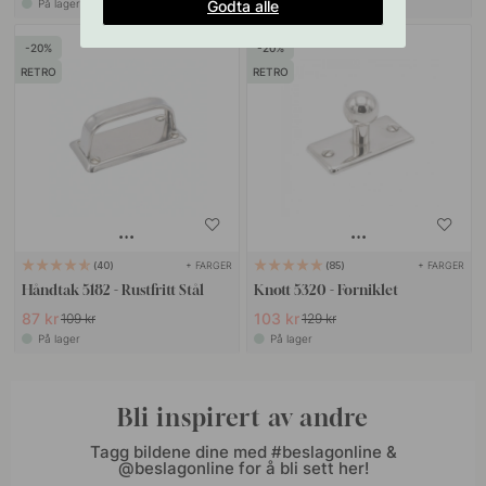
Godta alle
På lager
På lager
20
20
RETRO
RETRO
+ FARGER
+ FARGER
40
85
Håndtak 5182 - Rustfritt Stål
Knott 5320 - Forniklet
87 kr
103 kr
109 kr
129 kr
På lager
På lager
Bli inspirert av andre
Tagg bildene dine med #beslagonline &
@beslagonline for å bli sett her!