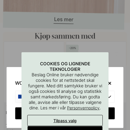
Kjøp sammen med
20
RETRO
COOKIES OG LIGNENDE
TEKNOLOGIER
Beslag Online bruker nødvendige
cookies for at nettstedet skal
WOULD YOU RATHER VISIT?
fungere. Med ditt samtykke bruker vi
også cookies til analyse og statistikk
EU
samt markedsføring. Du kan godta
alle, avvise alle eller tilpasse valgene
127
18
dine. Les mer i vår
.
Personvernpolicy
Boremal for Håndtak & Knotter
Håndtak 5181U Ticka - Rustfritt
CHANGE COUNTRY
Stål Finish
Tilpass valg
75 kr
119 kr
149 kr