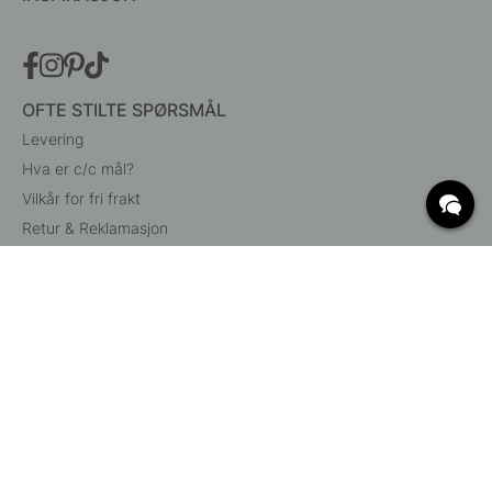
OFTE STILTE SPØRSMÅL
Levering
Hva er c/c mål?
Vilkår for fri frakt
Retur & Reklamasjon
Endre eksisterende ordre
Angre din bestilling
Kundeservice
Beslag Online, Inre Kustvägen 32, 269 43 Båstad,
Sverige