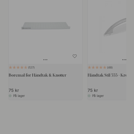
127
48
Boremal for Håndtak & Knotter
Håndtak Stil 555 - Krom
75 kr
75 kr
På lager
På lager