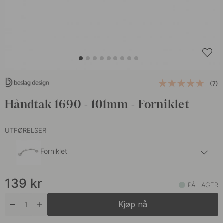
(7)
Håndtak 1690 - 101mm - Forniklet
UTFØRELSER
Forniklet
139 kr
139
kr
Polert Messing
PÅ LAGER
På lager
Kjøp nå