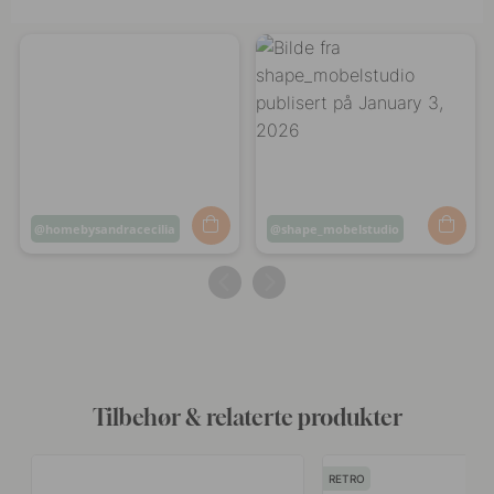
Innlegg
homebysandracecilia
Innlegg
shape_mobelstudio
publisert
publisert
av
av
Tilbehør & relaterte produkter
RETRO