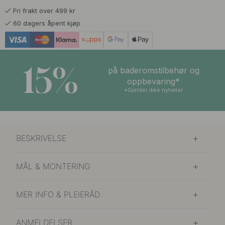
Fri frakt over 499 kr
60 dagers åpent kjøp
15%
på baderomstilbehør og
oppbevaring*
*Gjelder ikke nyheter
BESKRIVELSE
MÅL & MONTERING
MER INFO & PLEIERÅD
ANMELDELSER