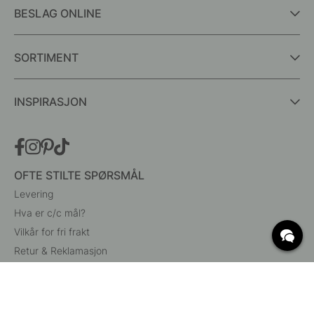
BESLAG ONLINE
SORTIMENT
INSPIRASJON
OFTE STILTE SPØRSMÅL
Levering
Hva er c/c mål?
Vilkår for fri frakt
Retur & Reklamasjon
Endre eksisterende ordre
Angre din bestilling