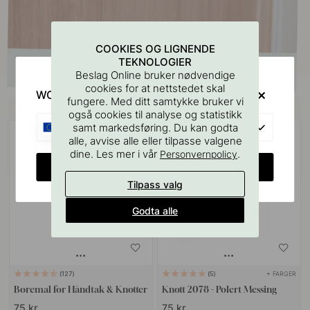
COOKIES OG LIGNENDE
TEKNOLOGIER
Beslag Online bruker nødvendige
cookies for at nettstedet skal
WOULD YOU RATHER VISIT?
fungere. Med ditt samtykke bruker vi
Kjøp sammen med
også cookies til analyse og statistikk
EU
samt markedsføring. Du kan godta
alle, avvise alle eller tilpasse valgene
dine. Les mer i vår
.
Personvernpolicy
CHANGE COUNTRY
Tilpass valg
Godta alle
+ FARGER
127
5
Boremal for Håndtak & Knotter
Knott 2078 - Polert Messing
75 kr
75 kr