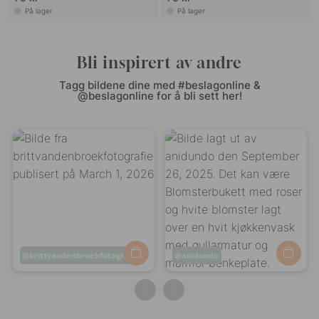
På lager
På lager
Bli inspirert av andre
Tagg bildene dine med #beslagonline &
@beslagonline for å bli sett her!
Innlegg
brittvandenbroekfotografie
Innlegg
anidundo
publisert
publisert
av
av