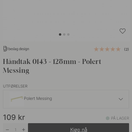
(2)
Håndtak 0143 - 128mm - Polert
Messing
UTFØRELSER
Polert Messing
109 kr
109
kr
Matt Sort
PÅ LAGER
På lager
Kjøp nå