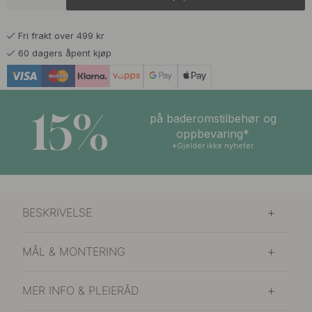
169 kr
Børstet Messing
På lager
Fri frakt over 499 kr
109 kr
Vit
60 dagers åpent kjøp
På lager
109 kr
Krom
På lager
15%
på baderomstilbehør og
109 kr
oppbevaring*
Rustfritt Stål Finish
På lager
*Gjelder ikke nyheter
BESKRIVELSE
MÅL & MONTERING
MER INFO & PLEIERÅD