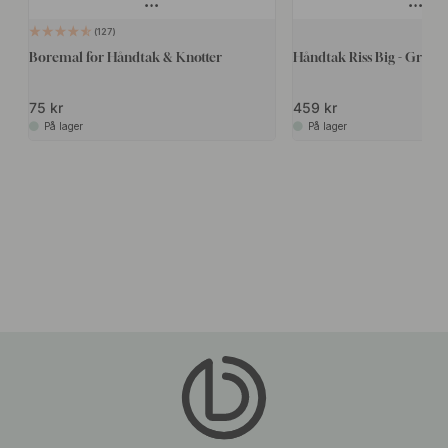
127
Boremal for Håndtak & Knotter
Håndtak Riss Big - Grå
75 kr
459 kr
På lager
På lager