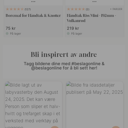
+ FARGER
127
2
Boremal for Håndtak & Knotter
Håndtak Riss Mini - 192mm -
Vulkanrød
75 kr
219 kr
På lager
På lager
Bli inspirert av andre
Tagg bildene dine med #beslagonline &
@beslagonline for å bli sett her!