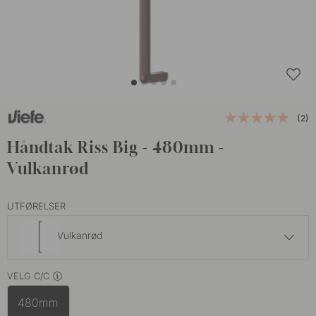
(2)
Håndtak Riss Big - 480mm -
Vulkanrød
UTFØRELSER
Vulkanrød
459 kr
VELG C/C
Matt Sort
På lager
480mm