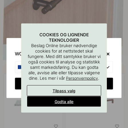
COOKIES OG LIGNENDE
TEKNOLOGIER
Beslag Online bruker nødvendige
cookies for at nettstedet skal
WOULD YOU RATHER VISIT?
fungere. Med ditt samtykke bruker vi
også cookies til analyse og statistikk
Kjøp sammen med
EU
samt markedsføring. Du kan godta
alle, avvise alle eller tilpasse valgene
dine. Les mer i vår
.
Personvernpolicy
CHANGE COUNTRY
Tilpass valg
Godta alle