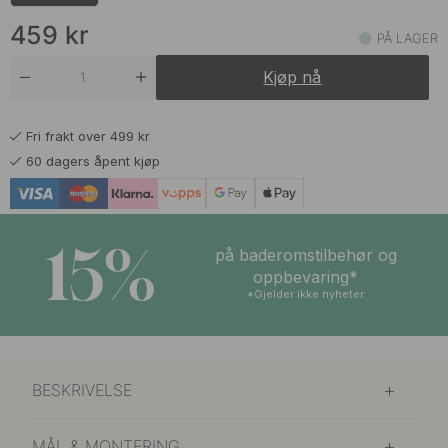
459 kr
Brun
På lager
459
kr
PÅ LAGER
459 kr
Grå
Kjøp nå
På lager
479 kr
Matt Hvit
Fri frakt over 499 kr
På lager
60 dagers åpent kjøp
15%
på baderomstilbehør og
oppbevaring*
*Gjelder ikke nyheter
BESKRIVELSE
MÅL & MONTERING