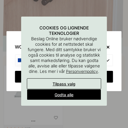
COOKIES OG LIGNENDE
TEKNOLOGIER
Beslag Online bruker nødvendige
cookies for at nettstedet skal
WOULD YOU RATHER VISIT?
fungere. Med ditt samtykke bruker vi
også cookies til analyse og statistikk
Kjøp sammen med
EU
samt markedsføring. Du kan godta
alle, avvise alle eller tilpasse valgene
dine. Les mer i vår
.
Personvernpolicy
CHANGE COUNTRY
Tilpass valg
Godta alle