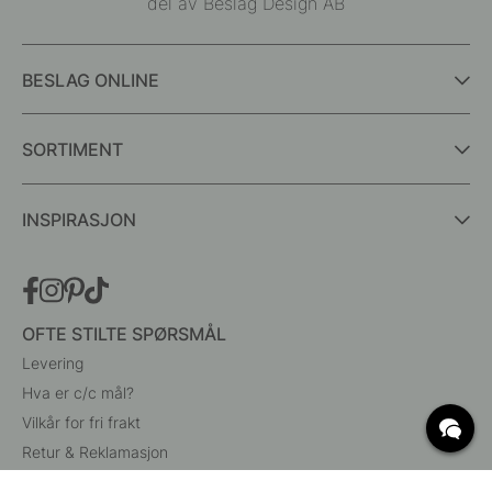
del av Beslag Design AB
BESLAG ONLINE
SORTIMENT
INSPIRASJON
OFTE STILTE SPØRSMÅL
Levering
Hva er c/c mål?
Vilkår for fri frakt
Retur & Reklamasjon
Endre eksisterende ordre