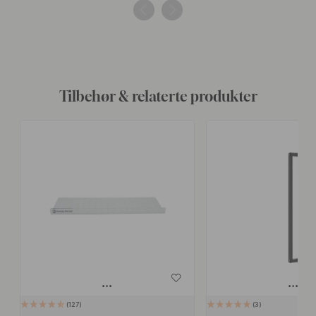
av
av
Tilbehør & relaterte produkter
127
3