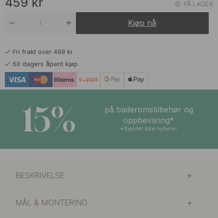
459
kr
PÅ LAGER
479 kr
Matt Hvit
Kjøp nå
På lager
459 kr
Vulkanrød
Fri frakt over 499 kr
På lager
60 dagers åpent kjøp
15%
på baderomstilbehør og
oppbevaring*
*Gjelder ikke nyheter
BESKRIVELSE
MÅL & MONTERING