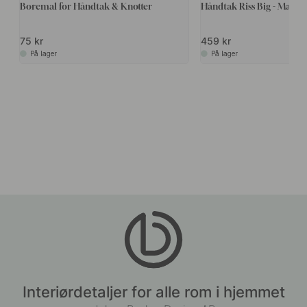
Boremal for Håndtak & Knotter
Håndtak Riss Big - Matt S
75 kr
459 kr
På lager
På lager
Interiørdetaljer for alle rom i hjemmet