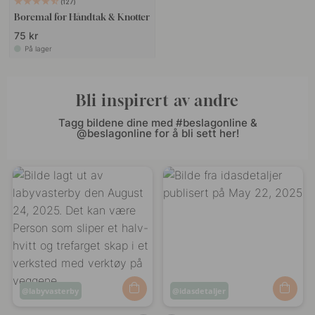
127
Boremal for Håndtak & Knotter
75 kr
På lager
Bli inspirert av andre
Tagg bildene dine med #beslagonline &
@beslagonline for å bli sett her!
Innlegg
labyvasterby
Innlegg
idasdetaljer
publisert
publisert