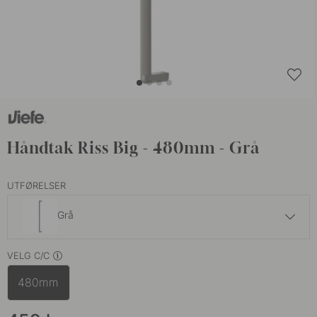
Håndtak Riss Big - 480mm - Grå
UTFØRELSER
Grå
459 kr
VELG C/C
Matt Sort
På lager
480mm
459 kr
Brun
På lager