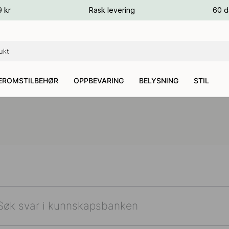
ger
9 kr
Rask levering
60 d
ger
ger
EROMSTILBEHØR
OPPBEVARING
BELYSNING
STIL