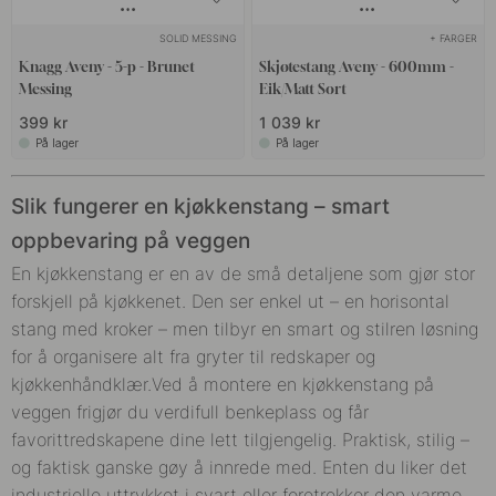
SOLID MESSING
+ FARGER
Knagg Aveny - 5-p - Brunet
Skjøtestang Aveny - 600mm -
Messing
Eik/Matt Sort
399 kr
1 039 kr
På lager
På lager
Slik fungerer en kjøkkenstang – smart
oppbevaring på veggen
En kjøkkenstang er en av de små detaljene som gjør stor
forskjell på kjøkkenet. Den ser enkel ut – en horisontal
stang med kroker – men tilbyr en smart og stilren løsning
for å organisere alt fra gryter til redskaper og
kjøkkenhåndklær.
Ved å montere en kjøkkenstang på
veggen frigjør du verdifull benkeplass og får
favorittredskapene dine lett tilgjengelig. Praktisk, stilig –
og faktisk ganske gøy å innrede med. Enten du liker det
industrielle uttrykket i svart eller foretrekker den varme,