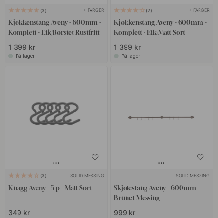
+ FARGER
+ FARGER
3
2
Kjøkkenstang Aveny - 600mm -
Kjøkkenstang Aveny - 600mm -
Komplett - Eik/Børstet Rustfritt
Komplett - Eik/Matt Sort
1 399 kr
1 399 kr
På lager
På lager
SOLID MESSING
SOLID MESSING
3
Knagg Aveny - 5-p - Matt Sort
Skjøtestang Aveny - 600mm -
Brunet Messing
349 kr
999 kr