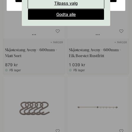
Tilpass valg
Godta alle
+ FARGER
+ FARGER
Skjøtestang Aveny - 600mm -
Skjøtestang Aveny - 600mm -
Matt Sort
Eik/Børstet Rustfritt
879 kr
1 039 kr
På lager
På lager