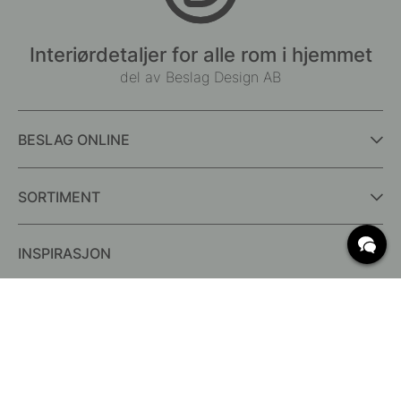
Interiørdetaljer for alle rom i hjemmet
del av Beslag Design AB
BESLAG ONLINE
SORTIMENT
INSPIRASJON
OFTE STILTE SPØRSMÅL
Levering
Hva er c/c mål?