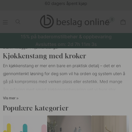
60 dagers åpent kjøp
0
.
.
.
.
15% på baderomstilbehør & oppbevaring
Avsluttes om:
2d
7h
11m
3s
Start
Knagger
Kjøkkenstenger
Kjøkkenstang med kroker
En kjøkkenstang er mer enn bare en praktisk detalj – det er en
gjennomtenkt løsning for deg som vil ha orden og system uten å
gå på kompromiss med verken plass eller estetikk. Med mange
års erfaring med smart kjøkkenoppbevaring vet vi hvor stor
forskjell en godt plassert kjøkkenstang kan gjøre. Enten du velger
Vis mer
en klassisk stang i
messing
for en varm og elegant følelse, eller en
Populære kategorier
i
tre
som glir naturlig inn i et skandinavisk kjøkken, skaper du både
funksjon og karakter.