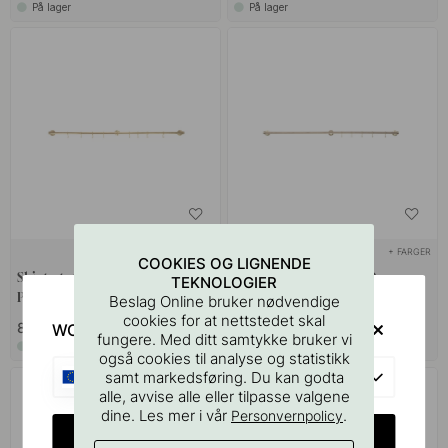
På lager
På lager
SOLID MESSING
+ FARGER
COOKIES OG LIGNENDE
Skjøtestang Aveny - 600mm -
Skjøtestang Aveny - 600mm -
TEKNOLOGIER
Polert Ubehandlet Messing
Eik/Polert Ubehandlet Messing
Beslag Online bruker nødvendige
cookies for at nettstedet skal
879 kr
1 039 kr
WOULD YOU RATHER VISIT?
fungere. Med ditt samtykke bruker vi
På lager
På lager
også cookies til analyse og statistikk
EU
samt markedsføring. Du kan godta
alle, avvise alle eller tilpasse valgene
dine. Les mer i vår
.
Personvernpolicy
CHANGE COUNTRY