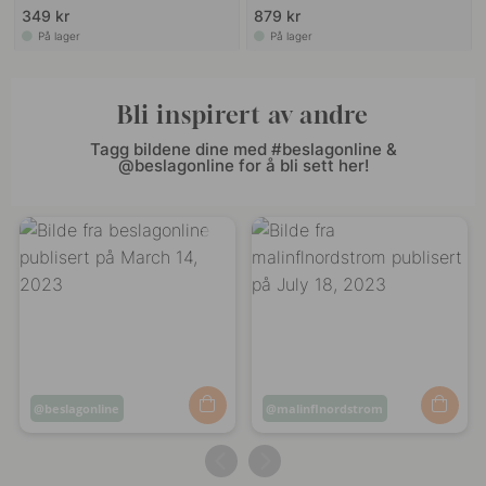
349 kr
879 kr
På lager
På lager
Bli inspirert av andre
Tagg bildene dine med #beslagonline &
@beslagonline for å bli sett her!
Innlegg
beslagonline
Innlegg
malinflnordstrom
publisert
publisert
av
av