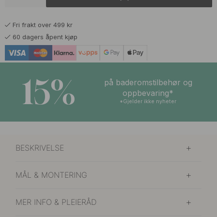
1 299 kr
Børstet Rustfritt Stål
På lager
Fri frakt over 499 kr
1 399 kr
Eik
60 dagers åpent kjøp
På lager
1 399 kr
Matt Sort
På lager
15%
på baderomstilbehør og
1 399 kr
oppbevaring*
Eik
På lager
*Gjelder ikke nyheter
1 299 kr
Polert Ubehandlet Messing
På lager
BESKRIVELSE
MÅL & MONTERING
MER INFO & PLEIERÅD