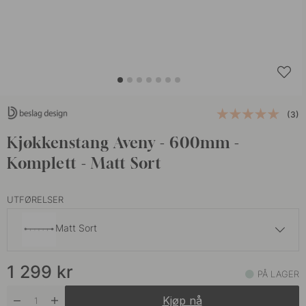
(3)
Kjøkkenstang Aveny - 600mm -
Komplett - Matt Sort
UTFØRELSER
Matt Sort
1 349 kr
1 299
kr
Brunet Messing
PÅ LAGER
På lager
Kjøp nå