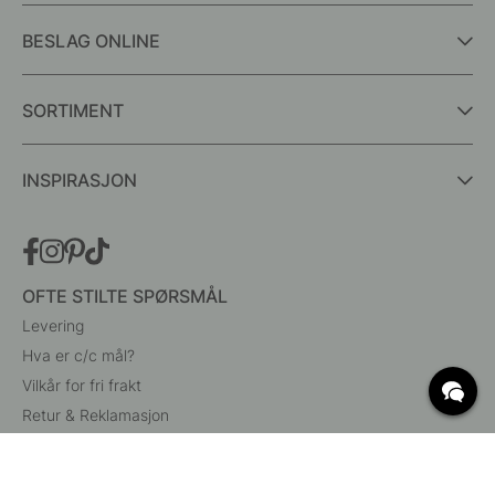
BESLAG ONLINE
SORTIMENT
INSPIRASJON
OFTE STILTE SPØRSMÅL
Levering
Hva er c/c mål?
Vilkår for fri frakt
Retur & Reklamasjon
Endre eksisterende ordre