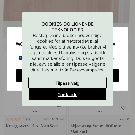
COOKIES OG LIGNENDE
TEKNOLOGIER
Beslag Online bruker nødvendige
cookies for at nettstedet skal
WOULD YOU RATHER VISIT?
Kjøp sammen med
fungere. Med ditt samtykke bruker vi
også cookies til analyse og statistikk
EU
samt markedsføring. Du kan godta
alle, avvise alle eller tilpasse valgene
dine. Les mer i vår
.
Personvernpolicy
CHANGE COUNTRY
Tilpass valg
Godta alle
SOLID MESSING
+ FARGER
3
Knagg Aveny - 5-p - Matt Sort
Skjøtestang Aveny - 600mm -
Matt Sort