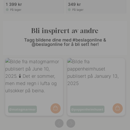
1 399 kr
349 kr
På lager
På lager
Bli inspirert av andre
Tagg bildene dine med #beslagonline &
@beslagonline for å bli sett her!
Innlegg
matogmarmor
Innlegg
pappenheimhuset
publisert
publisert
av
av