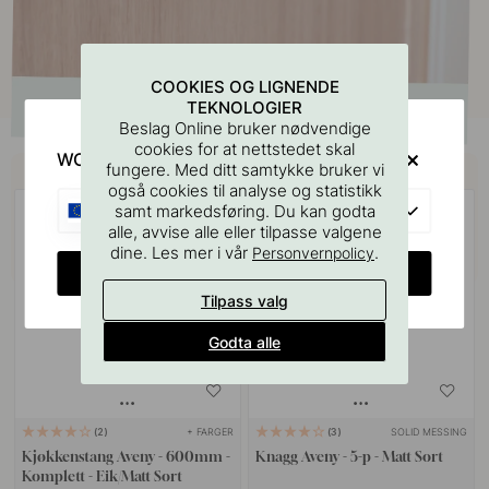
COOKIES OG LIGNENDE
TEKNOLOGIER
Beslag Online bruker nødvendige
cookies for at nettstedet skal
WOULD YOU RATHER VISIT?
Kjøp sammen med
fungere. Med ditt samtykke bruker vi
også cookies til analyse og statistikk
EU
samt markedsføring. Du kan godta
alle, avvise alle eller tilpasse valgene
dine. Les mer i vår
.
Personvernpolicy
CHANGE COUNTRY
Tilpass valg
Godta alle
+ FARGER
SOLID MESSING
2
3
Kjøkkenstang Aveny - 600mm -
Knagg Aveny - 5-p - Matt Sort
Komplett - Eik/Matt Sort