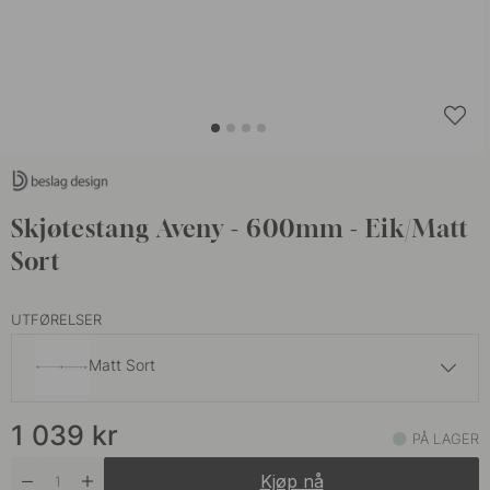
Skjøtestang Aveny - 600mm - Eik/Matt
Sort
UTFØRELSER
Matt Sort
999 kr
1 039
kr
Brunet Messing
PÅ LAGER
På lager
Kjøp nå