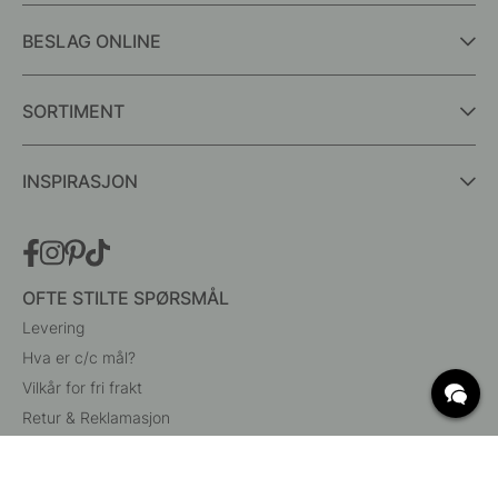
BESLAG ONLINE
SORTIMENT
INSPIRASJON
OFTE STILTE SPØRSMÅL
Levering
Hva er c/c mål?
Vilkår for fri frakt
Retur & Reklamasjon
Endre eksisterende ordre