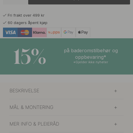
879 kr
Børstet Rustfritt Stål
På lager
Fri frakt over 499 kr
1 039 kr
Eik
60 dagers åpent kjøp
På lager
1 039 kr
Eik
På lager
15%
på baderomstilbehør og
879 kr
oppbevaring*
Matt Sort
På lager
*Gjelder ikke nyheter
879 kr
På lager
BESKRIVELSE
MÅL & MONTERING
MER INFO & PLEIERÅD