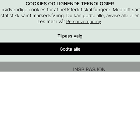
COOKIES OG LIGNENDE TEKNOLOGIER
 nødvendige cookies for at nettstedet skal fungere. Med ditt sa
 statistikk samt markedsføring. Du kan godta alle, avvise alle eller
Les mer i vår
.
Personvernpolicy
Tilpass valg
Interiørdetaljer for alle rom i hjemmet
Godta alle
del av Beslag Design AB
INSPIRASJON
InstaShop
Guider & Inspirasjon
#YESBESLAGONLINE
Black Friday 2026
ør