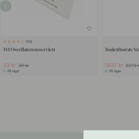
114
3M Overflaterensserviett
Toalettbørste Sta
33 kr
1937 kr
39 kr
2279 
På lager
På lager