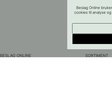
Beslag Online bruker
cookies til analyse og
BESLAG ONLINE
SORTIMENT
Om oss
Håndtak
Kontakt oss
Knotter
FAQ - Vanlige spørsmål
Knagger
Kjøpsbetingelser
Dørhåndtak
Personvernpolicy
Baderomstilbeh
Levering
Oppbevaring
Retur & Reklamasjon
Belysning
Prisgaranti
Møbelben