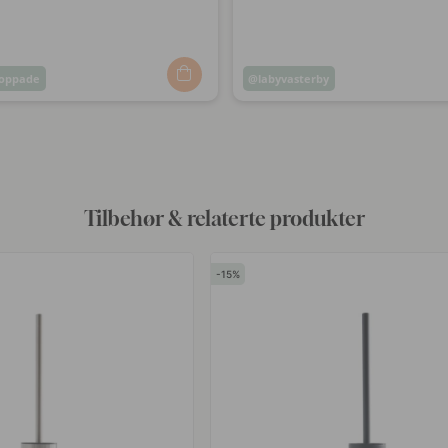
oppade
Innlegg
labyvasterby
t
publisert
av
Tilbehør & relaterte produkter
15