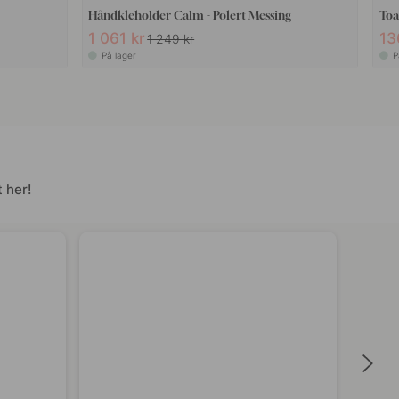
Håndkleholder Calm - Polert Messing
Toa
1 061 kr
13
1 249 kr
På lager
P
 her!