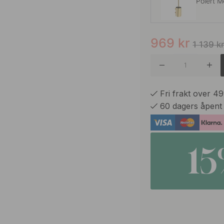
Polert M
969
kr
Polert K
1 139
k
Brunet 
Fri frakt over 4
60 dagers åpent
Rustfritt
1
Matt Sor