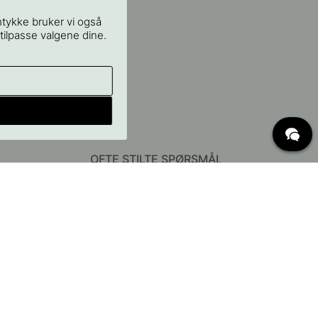
mtykke bruker vi også
 tilpasse valgene dine.
OFTE STILTE SPØRSMÅL
Levering
Hva er c/c mål?
Vilkår for fri frakt
Retur & Reklamasjon
Endre eksisterende ordre
Angre din bestilling