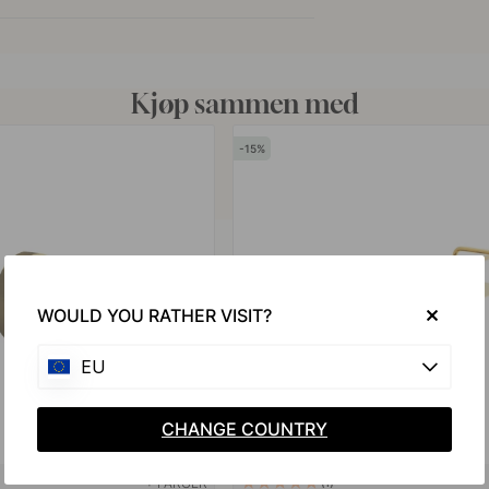
Kjøp sammen med
15
WOULD YOU RATHER VISIT?
EU
CHANGE COUNTRY
+ FARGER
1