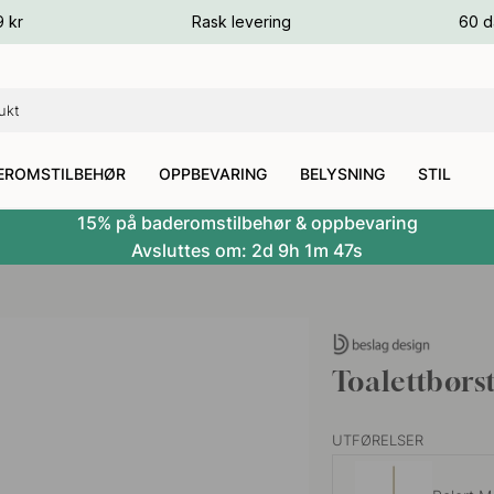
ger
9 kr
Rask levering
60 d
ger
ger
EROMSTILBEHØR
OPPBEVARING
BELYSNING
STIL
15% på baderomstilbehør & oppbevaring
Avsluttes om:
2d
9h
1m
47s
Toalettbørs
UTFØRELSER