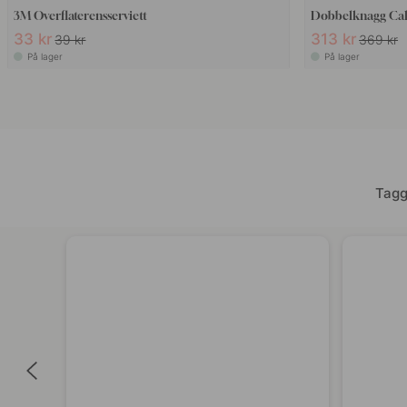
3M Overflaterensserviett
Dobbelknagg Calm
33 kr
313 kr
39 kr
369 kr
På lager
På lager
Tagg