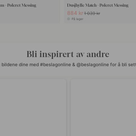
 - Poleret Messing
Dusjhylle Match - Poleret Messing
884 kr
1 039 kr
På lager
Bli inspirert av andre
 bildene dine med #beslagonline & @beslagonline for å bli sett