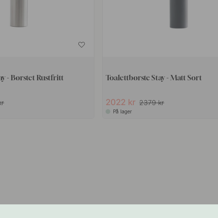
y - Børstet Rustfritt
Toalettbørste Stay - Matt Sort
2022 kr
kr
2379 kr
På lager