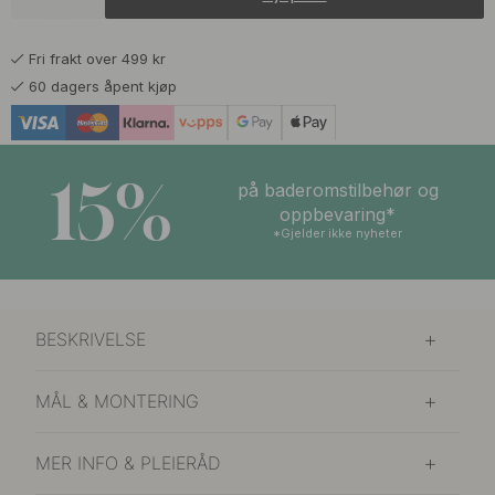
339 kr
399 kr
Polert Krom
På lager
Fri frakt over 499 kr
60 dagers åpent kjøp
15%
på baderomstilbehør og
oppbevaring*
*Gjelder ikke nyheter
BESKRIVELSE
MÅL & MONTERING
MER INFO & PLEIERÅD