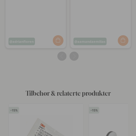
Innlegg
adrianfloren
Innlegg
aamandaemilias
publisert
publisert
av
av
Tilbehør & relaterte produkter
15
15