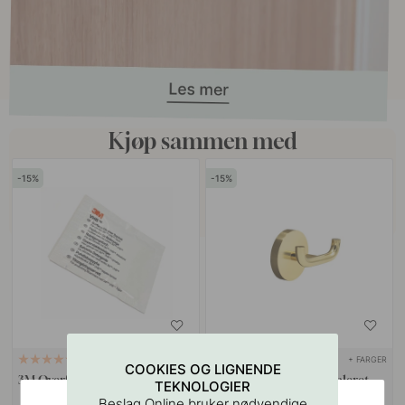
Kjøp sammen med
15
15
+ FARGER
114
1
COOKIES OG LIGNENDE
3M Overflaterensserviett
Dobbelknagg Calm - Poleret
TEKNOLOGIER
Messing
Beslag Online bruker nødvendige