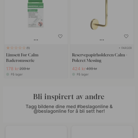
+ FARGER
1
Limsett For Calm
Reservepapirholderen Calm -
Baderomsserie
Poleret Messing
178 kr
424 kr
209 kr
499 kr
På lager
På lager
Bli inspirert av andre
Tagg bildene dine med #beslagonline &
@beslagonline for å bli sett her!