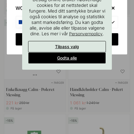
cookies for at nettstedet skal
33 kr
313 kr
39 kr
369 kr
WOULD YOU RATHER VISIT?
fungere. Med ditt samtykke bruker vi
På lager
På lager
også cookies til analyse og statistikk
EU
samt markedsføring. Du kan godta
15
15
alle, avvise alle eller tilpasse valgene
dine. Les mer i vår
.
Personvernpolicy
CHANGE COUNTRY
Tilpass valg
Godta alle
+ FARGER
+ FARGER
Enkelknagg Calm - Poleret
Håndkleholder Calm - Polert
Messing
Messing
221 kr
1 061 kr
259 kr
1 249 kr
På lager
På lager
15
15