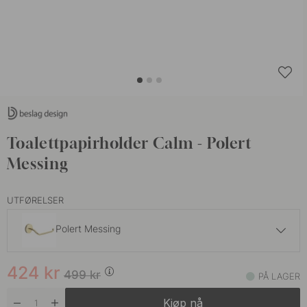
Toalettpapirholder Calm - Polert
Messing
UTFØRELSER
Polert Messing
424 kr
499 kr
424
kr
Brunet Messing
499
kr
PÅ LAGER
På lager
Kjøp nå