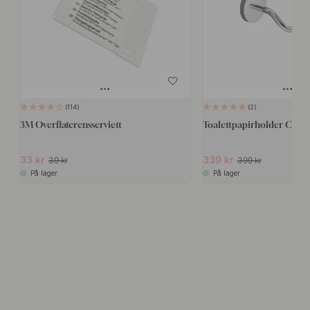
114
2
3M Overflaterensserviett
Toalettpapirholder Calm
33 kr
339 kr
39 kr
399 kr
På lager
På lager