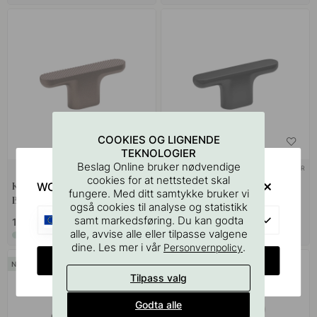
COOKIES OG LIGNENDE
TEKNOLOGIER
Beslag Online bruker nødvendige
+ FARGER
+ FARGER
1
cookies for at nettstedet skal
WOULD YOU RATHER VISIT?
Knott T Vibe Grip - Mørk
Knott T Vibe Plain - Matt Sort
fungere. Med ditt samtykke bruker vi
Bronse
også cookies til analyse og statistikk
EU
samt markedsføring. Du kan godta
199 kr
159 kr
alle, avvise alle eller tilpasse valgene
På lager
På lager
dine. Les mer i vår
.
Personvernpolicy
CHANGE COUNTRY
Tilpass valg
Godta alle