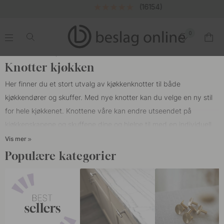
(16154)
0
.
.
.
.
Start
Knotter
Kjøkkenknotter
Knotter kjøkken
Her finner du et stort utvalg av kjøkkenknotter til både
kjøkkendører og skuffer. Med nye knotter kan du velge en ny stil
for hele kjøkkenet. Knottene våre kan endre utseendet på
kjøkkenskapene og skuffene dine og hjelpe til med en individuell
følelse på kjøkkenet ditt. Våre knotter passer for alle forskjellige
Vis mer
typer kjøkken, for eksempel HTH-kjøkken, Epoq-kjøkken,
Populære kategorier
Marbodal, Ballingslöv eller IKEA.
På et kjøkken er det veldig moderne i dag å blande
kjøkkenknotter med
kjøkkenhåndtak
. Noe som er veldig vanlig å
kombinere er skålhåndtak med en oval knott på landkjøkkenet. I