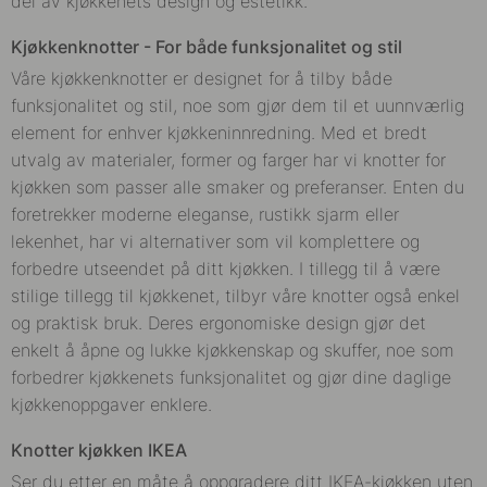
del av kjøkkenets design og estetikk.
Kjøkkenknotter
- For både funksjonalitet og stil
Våre k
jøkkenknotter
er designet for å tilby både
funksjonalitet og stil, noe som gjør dem til et uunnværlig
element for enhver kjøkkeninnredning. Med et bredt
utvalg av materialer, former og farger har vi knotter for
kjøkken som passer alle smaker og preferanser. Enten du
foretrekker moderne eleganse, rustikk sjarm eller
lekenhet, har vi alternativer som vil komplettere og
forbedre utseendet på ditt kjøkken. I tillegg til å være
stilige tillegg til kjøkkenet, tilbyr våre knotter også enkel
og praktisk bruk. Deres ergonomiske design gjør det
enkelt å åpne og lukke kjøkkenskap og skuffer, noe som
forbedrer kjøkkenets funksjonalitet og gjør dine daglige
kjøkkenoppgaver enklere.
Knotter kjøkken
IKEA
Ser du etter en måte å oppgradere ditt IKEA-kjøkken uten