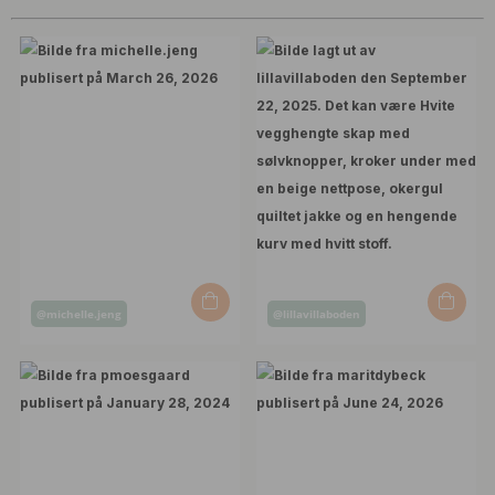
Innlegg
Innlegg
@michelle.jeng
@lillavillaboden
publisert
publisert
av
av