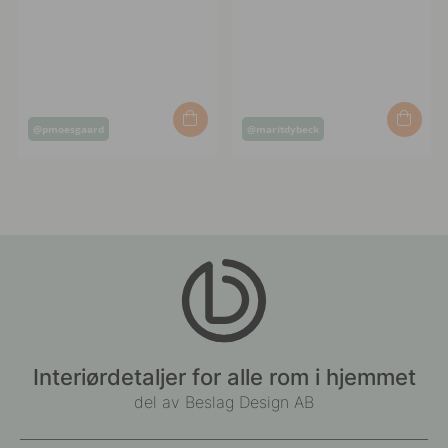
Innlegg
Innlegg
@pmoesgaard
@maritdybeck
publisert
publisert
av
av
Interiørdetaljer for alle rom i hjemmet
del av Beslag Design AB