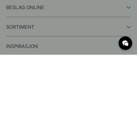
BESLAG ONLINE
SORTIMENT
INSPIRASJON
OFTE STILTE SPØRSMÅL
Levering
Hva er c/c mål?
Vilkår for fri frakt
Retur & Reklamasjon
Endre eksisterende ordre