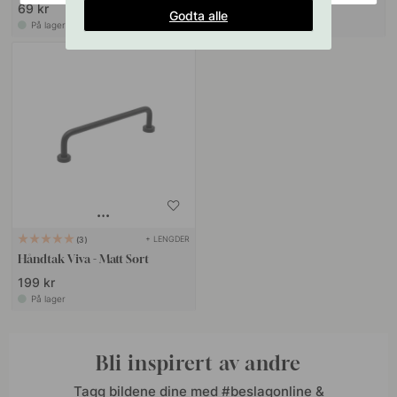
69 kr
99 kr
Godta alle
På lager
På lager
+ LENGDER
3
Håndtak Viva - Matt Sort
199 kr
På lager
Bli inspirert av andre
Tagg bildene dine med #beslagonline &