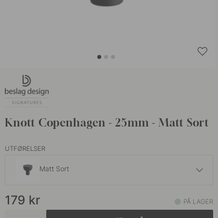
Knott Copenhagen - 25mm - Matt Sort
UTFØRELSER
Matt Sort
199 kr
179
kr
Brunet Messing
PÅ LAGER
På lager