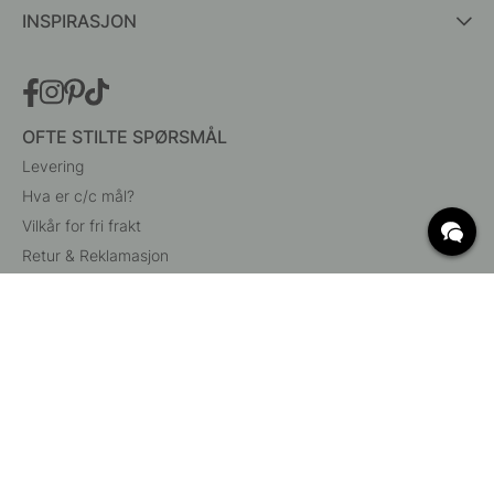
INSPIRASJON
OFTE STILTE SPØRSMÅL
Levering
Hva er c/c mål?
Vilkår for fri frakt
Retur & Reklamasjon
Endre eksisterende ordre
Angre din bestilling
Kundeservice
Beslag Online, Inre Kustvägen 32, 269 43 Båstad,