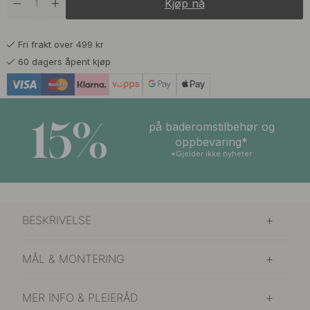
Kjøp nå
179 kr
Forniklet
På lager
Fri frakt over 499 kr
179 kr
Polert Messing
60 dagers åpent kjøp
På lager
199 kr
Rå/Polert Messing
På lager
15%
på baderomstilbehør og
oppbevaring*
*Gjelder ikke nyheter
BESKRIVELSE
MÅL & MONTERING
MER INFO & PLEIERÅD