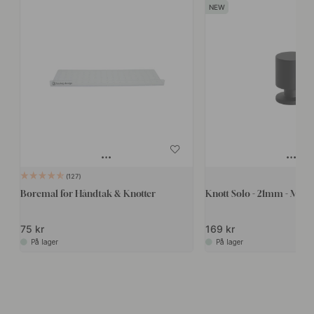
127
Boremal for Håndtak & Knotter
Knott Solo - 21mm - Matt 
75 kr
169 kr
På lager
På lager