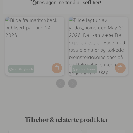
@beslagonline for å bli sett her!
Innlegg
maritdybeck
Innlegg
yodas_home
publisert
publisert
av
av
Tilbehør & relaterte produkter