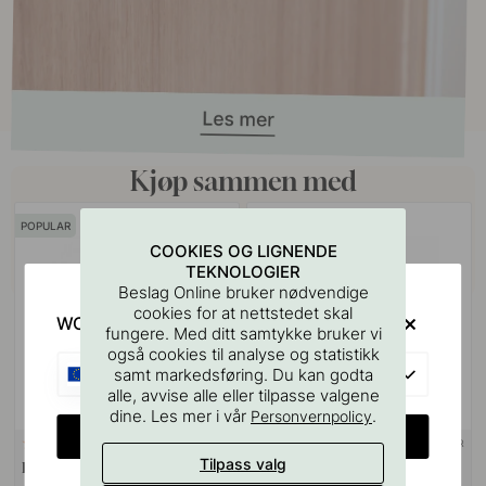
Kjøp sammen med
POPULAR
COOKIES OG LIGNENDE
TEKNOLOGIER
Beslag Online bruker nødvendige
cookies for at nettstedet skal
WOULD YOU RATHER VISIT?
fungere. Med ditt samtykke bruker vi
også cookies til analyse og statistikk
EU
samt markedsføring. Du kan godta
alle, avvise alle eller tilpasse valgene
dine. Les mer i vår
.
Personvernpolicy
CHANGE COUNTRY
+ LENGDER
+ LENGDER
40
9
Tilpass valg
Håndtak 1353 - Matt Sort
Håndtak 1353 Care - Matt Sort