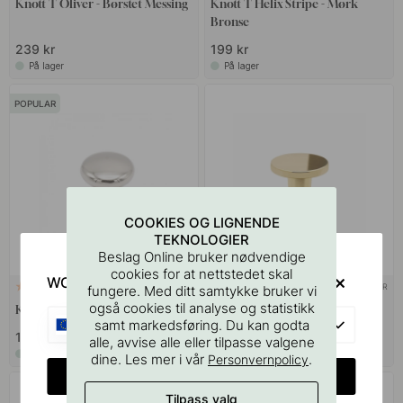
Knott T Oliver - Børstet Messing
Knott T Helix Stripe - Mørk
Bronse
239 kr
199 kr
På lager
På lager
POPULAR
COOKIES OG LIGNENDE
TEKNOLOGIER
Beslag Online bruker nødvendige
cookies for at nettstedet skal
WOULD YOU RATHER VISIT?
+ FARGER
+ FARGER
3
4
fungere. Med ditt samtykke bruker vi
også cookies til analyse og statistikk
Knott Mynta - Polert Nikkel
Knott Dalby - Polert Messing
EU
samt markedsføring. Du kan godta
159 kr
109 kr
alle, avvise alle eller tilpasse valgene
På lager
På lager
dine. Les mer i vår
.
Personvernpolicy
CHANGE COUNTRY
Tilpass valg