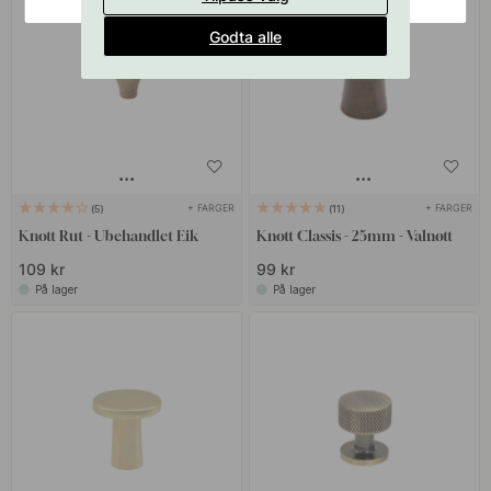
Godta alle
+ FARGER
+ FARGER
5
11
Knott Rut - Ubehandlet Eik
Knott Classis - 25mm - Valnøtt
109 kr
99 kr
På lager
På lager