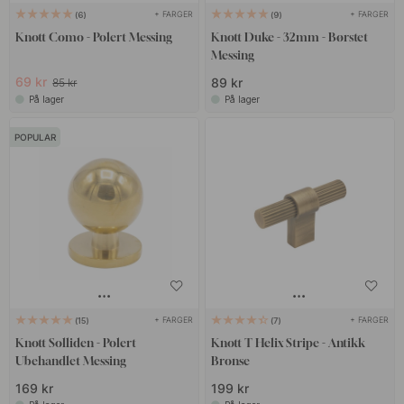
+ FARGER
+ FARGER
6
9
Knott Como - Polert Messing
Knott Duke - 32mm - Børstet
Messing
69 kr
89 kr
85 kr
På lager
På lager
POPULAR
+ FARGER
+ FARGER
15
7
Knott Solliden - Polert
Knott T Helix Stripe - Antikk
Ubehandlet Messing
Bronse
169 kr
199 kr