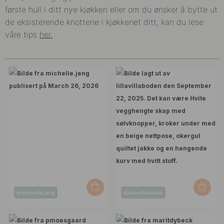
første hull i ditt nye kjøkken eller om du ønsker å bytte ut
de eksisterende knottene i kjøkkenet ditt, kan du lese
våre tips
her.
Innlegg
Innlegg
@michelle.jeng
@lillavillaboden
publisert
publisert
av
av