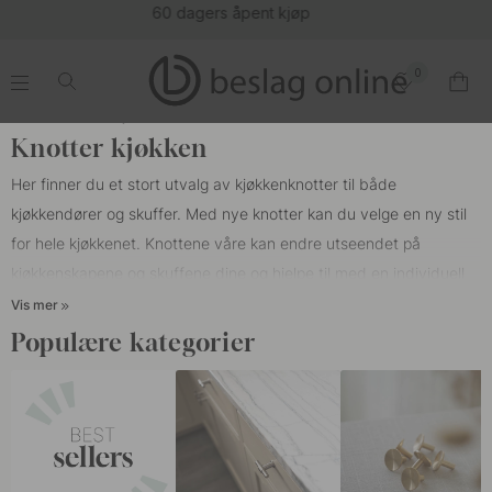
(16154)
0
.
.
.
.
Start
Knotter
Kjøkkenknotter
Knotter kjøkken
Her finner du et stort utvalg av kjøkkenknotter til både
kjøkkendører og skuffer. Med nye knotter kan du velge en ny stil
for hele kjøkkenet. Knottene våre kan endre utseendet på
kjøkkenskapene og skuffene dine og hjelpe til med en individuell
følelse på kjøkkenet ditt. Våre knotter passer for alle forskjellige
Vis mer
typer kjøkken, for eksempel HTH-kjøkken, Epoq-kjøkken,
Populære kategorier
Marbodal, Ballingslöv eller IKEA.
På et kjøkken er det veldig moderne i dag å blande
kjøkkenknotter med
kjøkkenhåndtak
. Noe som er veldig vanlig å
kombinere er skålhåndtak med en oval knott på landkjøkkenet. I