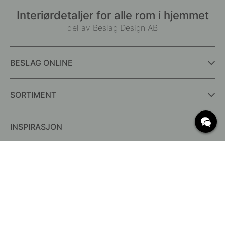
Interiørdetaljer for alle rom i hjemmet
del av Beslag Design AB
BESLAG ONLINE
SORTIMENT
INSPIRASJON
OFTE STILTE SPØRSMÅL
Levering
Hva er c/c mål?
Vilkår for fri frakt