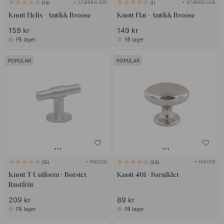
+ STØRRELSER
+ STØRRELSER
14
1
Knott Helix - Antikk Bronse
Knott Flat - Antikk Bronse
159 kr
149 kr
På lager
På lager
POPULAR
POPULAR
+ FARGER
+ FARGER
15
28
Knott T Uniform - Børstet
Knott 401 - Forniklet
Rustfritt
209 kr
89 kr
På lager
På lager