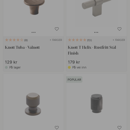
+ FARGER
+ FARGER
8
13
Knott Tuba - Valnøtt
Knott T Helix - Rustfritt Stål
Finish
129 kr
179 kr
På lager
På vei inn
POPULAR