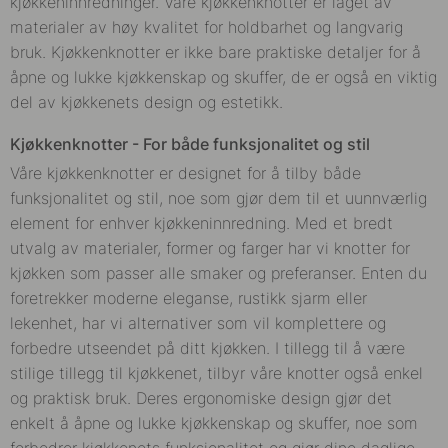
kjøkkeninnredninger. Våre k
jøkkenknotter
er laget av
materialer av høy kvalitet for holdbarhet og langvarig
bruk.
Kjøkkenknotter
er ikke bare praktiske detaljer for å
åpne og lukke kjøkkenskap og skuffer, de er også en viktig
del av kjøkkenets design og estetikk.
Kjøkkenknotter
- For både funksjonalitet og stil
Våre k
jøkkenknotter
er designet for å tilby både
funksjonalitet og stil, noe som gjør dem til et uunnværlig
element for enhver kjøkkeninnredning. Med et bredt
utvalg av materialer, former og farger har vi knotter for
kjøkken som passer alle smaker og preferanser. Enten du
foretrekker moderne eleganse, rustikk sjarm eller
lekenhet, har vi alternativer som vil komplettere og
forbedre utseendet på ditt kjøkken. I tillegg til å være
stilige tillegg til kjøkkenet, tilbyr våre knotter også enkel
og praktisk bruk. Deres ergonomiske design gjør det
enkelt å åpne og lukke kjøkkenskap og skuffer, noe som
forbedrer kjøkkenets funksjonalitet og gjør dine daglige