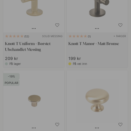
SOLID MESSING
+ FARGER
12
1
Knott T Uniform - Børstet
Knott T Manor - Matt Bronse
Ubehandlet Messing
209 kr
199 kr
På lager
På vei inn
19
POPULAR