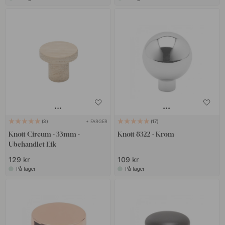
+ FARGER
3
17
Knott Circum - 33mm -
Knott 8322 - Krom
Ubehandlet Eik
129 kr
109 kr
På lager
På lager