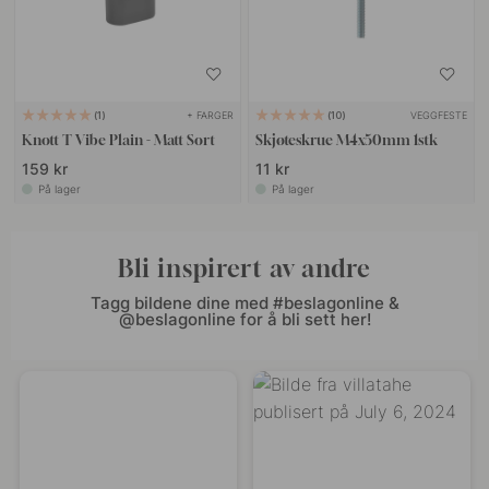
+ FARGER
VEGGFESTE
1
10
Knott T Vibe Plain - Matt Sort
Skjøteskrue M4x50mm 1stk
159 kr
11 kr
På lager
På lager
Bli inspirert av andre
Tagg bildene dine med #beslagonline &
@beslagonline for å bli sett her!