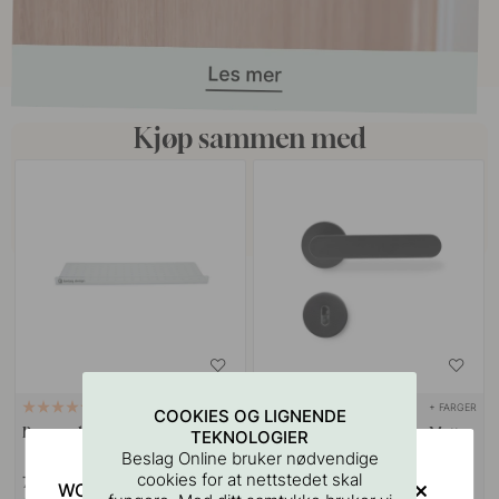
Kjøp sammen med
+ FARGER
127
2
COOKIES OG LIGNENDE
Boremal for Håndtak & Knotter
Dørhåndtak Vibe Plain - Matt
TEKNOLOGIER
Sort
Beslag Online bruker nødvendige
cookies for at nettstedet skal
75 kr
1 449 kr
WOULD YOU RATHER VISIT?