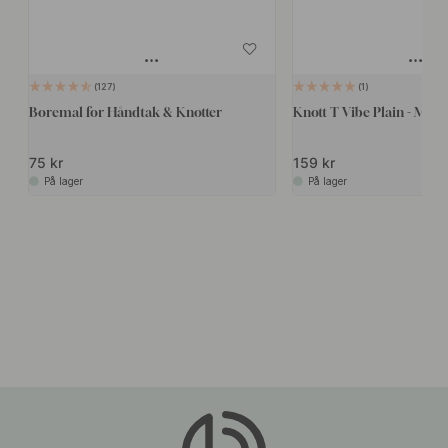
127
1
Boremal for Håndtak & Knotter
Knott T Vibe Plain - Matt 
75 kr
159 kr
På lager
På lager