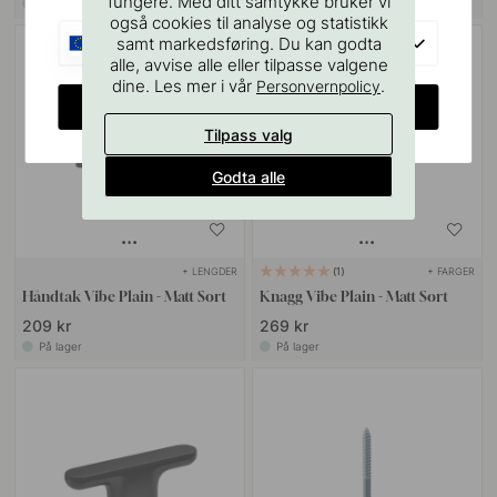
fungere. Med ditt samtykke bruker vi
På lager
På lager
også cookies til analyse og statistikk
EU
samt markedsføring. Du kan godta
alle, avvise alle eller tilpasse valgene
dine. Les mer i vår
.
Personvernpolicy
CHANGE COUNTRY
Tilpass valg
Godta alle
+ LENGDER
+ FARGER
1
Håndtak Vibe Plain - Matt Sort
Knagg Vibe Plain - Matt Sort
209 kr
269 kr
På lager
På lager