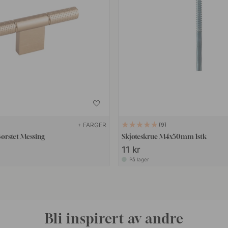
+ FARGER
9
Børstet Messing
Skjøteskrue M4x50mm 1stk
11 kr
På lager
Bli inspirert av andre