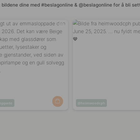
 bildene dine med #beslagonline & @beslagonline for å bli sett
oppade
Innlegg
heimwoodcph
t
publisert
av