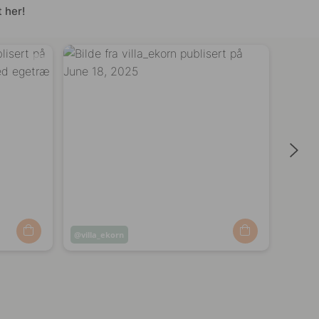
 her!
Innlegg
villa_ekorn
publisert
av