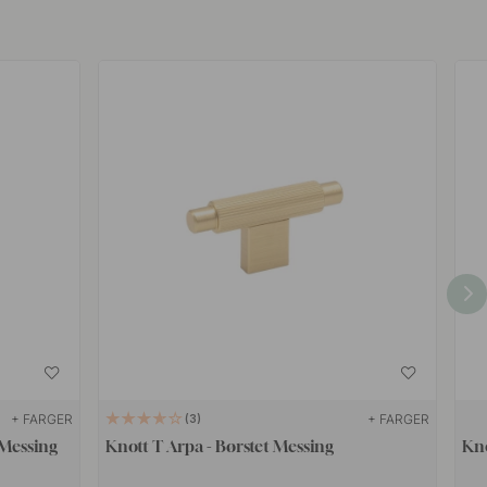
+ FARGER
+ FARGER
3
 Messing
Knott T Arpa - Børstet Messing
Kno