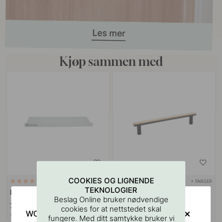
Kjøp sammen med
COOKIES OG LIGNENDE
+ FARGER
127
TEKNOLOGIER
Boremal for Håndtak & Knotter
Håndtak Bis - 160mm - Eik/Sort
Beslag Online bruker nødvendige
75 kr
439 kr
cookies for at nettstedet skal
WOULD YOU RATHER VISIT?
På lager
På lager
fungere. Med ditt samtykke bruker vi