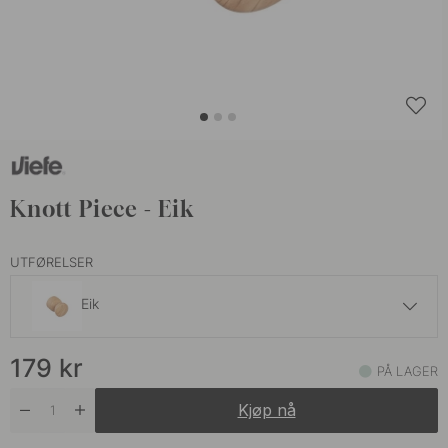
Knott Piece - Eik
UTFØRELSER
Eik
179 kr
179
kr
Matt Sort
PÅ LAGER
På lager
Kjøp nå
189 kr
Valnøtt
På lager