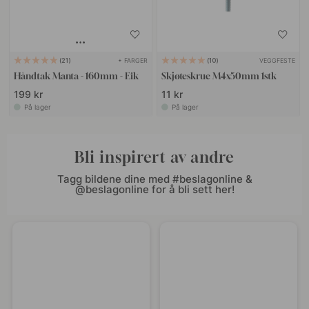
+ FARGER
VEGGFESTE
21
10
Håndtak Manta - 160mm - Eik
Skjøteskrue M4x50mm 1stk
199 kr
11 kr
På lager
På lager
Bli inspirert av andre
Tagg bildene dine med #beslagonline &
@beslagonline for å bli sett her!