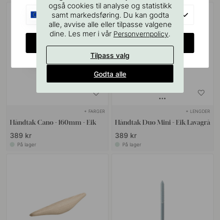
også cookies til analyse og statistikk
EU
samt markedsføring. Du kan godta
alle, avvise alle eller tilpasse valgene
dine. Les mer i vår
.
Personvernpolicy
CHANGE COUNTRY
Tilpass valg
Godta alle
+ FARGER
+ LENGDER
Håndtak Cano - 160mm - Eik
Håndtak Duo Mini - Eik/Lavagrå
389 kr
389 kr
På lager
På lager