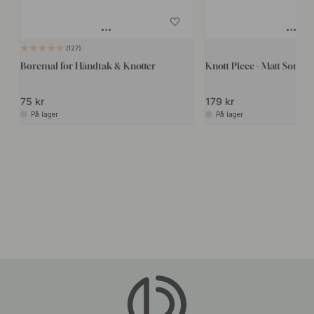
127
Boremal for Håndtak & Knotter
Knott Piece - Matt Sort
75 kr
179 kr
På lager
På lager