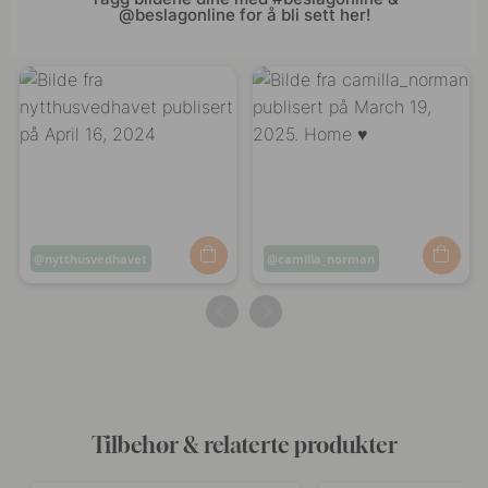
@beslagonline for å bli sett her!
Innlegg
nytthusvedhavet
Innlegg
camilla_norman
publisert
publisert
av
av
Tilbehør & relaterte produkter