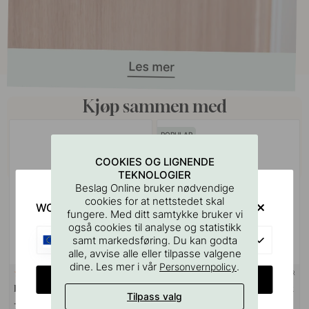
Kjøp sammen med
POPULAR
COOKIES OG LIGNENDE
TEKNOLOGIER
Beslag Online bruker nødvendige
cookies for at nettstedet skal
WOULD YOU RATHER VISIT?
fungere. Med ditt samtykke bruker vi
også cookies til analyse og statistikk
EU
samt markedsføring. Du kan godta
alle, avvise alle eller tilpasse valgene
dine. Les mer i vår
.
Personvernpolicy
+ FARGER
127
29
CHANGE COUNTRY
Boremal for Håndtak & Knotter
Håndtak Pinta - Ubehandlet Eik
Tilpass valg
75 kr
159 kr