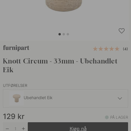
(4)
Knott Circum - 33mm - Ubehandlet
Eik
UTFØRELSER
Ubehandlet Eik
139 kr
129
kr
Eik
PÅ LAGER
På lager
Kjøp nå