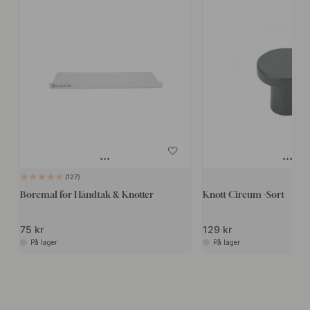
127
Boremal for Håndtak & Knotter
Knott Circum -Sort
75 kr
129 kr
På lager
På lager