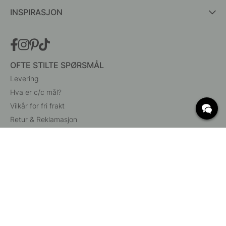
INSPIRASJON
OFTE STILTE SPØRSMÅL
Levering
Hva er c/c mål?
Vilkår for fri frakt
Retur & Reklamasjon
Endre eksisterende ordre
Angre din bestilling
Kundeservice
Beslag Online, Inre Kustvägen 32, 269 43 Båstad,