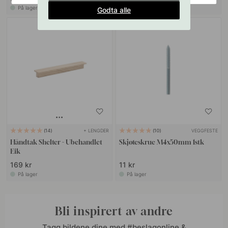
På lager
På lager
Godta alle
+ LENGDER
VEGGFESTE
14
10
Håndtak Shelter - Ubehandlet
Skjøteskrue M4x50mm 1stk
Eik
169 kr
11 kr
På lager
På lager
Bli inspirert av andre
Tagg bildene dine med #beslagonline &