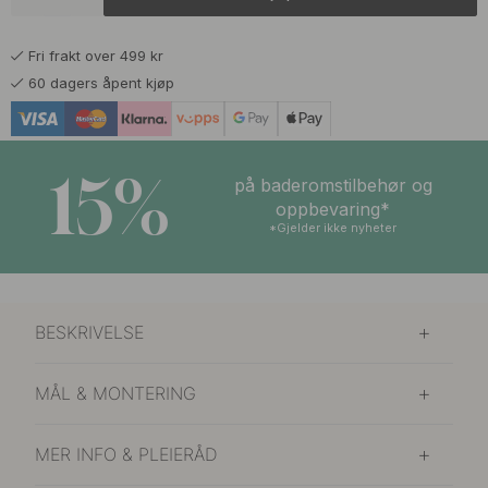
149 kr
Valnøtt
På lager
Fri frakt over 499 kr
129 kr
Sort
60 dagers åpent kjøp
På lager
15%
på baderomstilbehør og
oppbevaring*
*Gjelder ikke nyheter
BESKRIVELSE
MÅL & MONTERING
MER INFO & PLEIERÅD