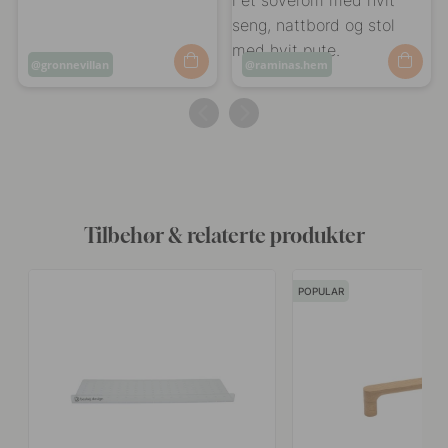
Innlegg
gronnevillan
Innlegg
raminas.hem
publisert
publisert
av
av
Tilbehør & relaterte produkter
POPULAR