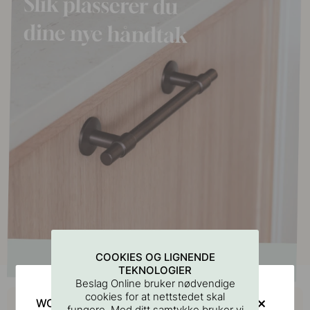
COOKIES OG LIGNENDE
TEKNOLOGIER
Beslag Online bruker nødvendige
Kjøp sammen med
cookies for at nettstedet skal
WOULD YOU RATHER VISIT?
fungere. Med ditt samtykke bruker vi