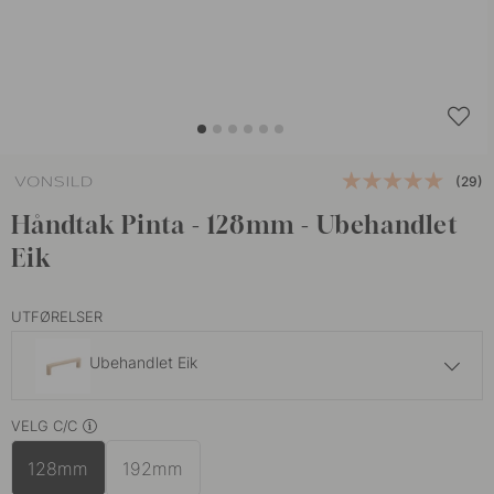
(29)
Håndtak Pinta - 128mm - Ubehandlet
Eik
UTFØRELSER
Ubehandlet Eik
159 kr
VELG C/C
Eik
På lager
128mm
192mm
159 kr