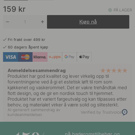
Sort
På lager
159
kr
PÅ LAGER
179 kr
Valnøtt
Kjøp nå
På lager
Fri frakt over 499 kr
60 dagers åpent kjøp
Anmeldelsesammendrag
Produktet har god kvalitet og lever virkelig opp til
forventningene ved å gi et estetisk løft til rom som
kjøkkenet og vaskerommet. Det er vakre trehåndtak med
flott design, og de gir en nordisk touch til hjemmet.
Produktet har et variert fargeutvalg og kan tilpasses etter
behov, og materialet virker å være solid og slitesterkt.
AI-generert sammendrag av
Verified by Trustvoice
kundeanmeldelser
på baderomstilbehør og