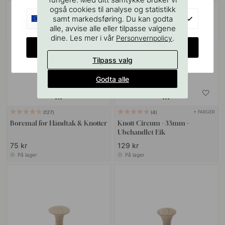
også cookies til analyse og statistikk
EU
samt markedsføring. Du kan godta
alle, avvise alle eller tilpasse valgene
dine. Les mer i vår
.
Personvernpolicy
CHANGE COUNTRY
Tilpass valg
Godta alle
+ FARGER
127
4
Boremal for Håndtak & Knotter
Knott Circum - 33mm -
Ubehandlet Eik
75 kr
129 kr
På lager
På lager