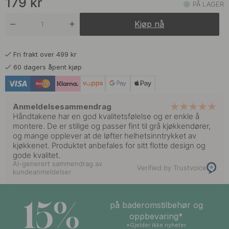
179
kr
PÅ LAGER
Kjøp nå
Fri frakt over 499 kr
60 dagers åpent kjøp
Anmeldelsesammendrag
Håndtakene har en god kvalitetsfølelse og er enkle å
montere. De er stilige og passer fint til grå kjøkkendører,
og mange opplever at de løfter helhetsinntrykket av
kjøkkenet. Produktet anbefales for sitt flotte design og
gode kvalitet.
AI-generert sammendrag av
Verified by Trustvoice
kundeanmeldelser
15%
på baderomstilbehør og
oppbevaring*
*Gjelder ikke nyheter