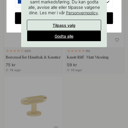
EU
samt markedsføring. Du kan godta
alle, avvise alle eller tilpasse valgene
dine. Les mer i vår
.
Personvernpolicy
CHANGE COUNTRY
Tilpass valg
Godta alle
127
11
Boremal for Håndtak & Knotter
Knott Riff - Matt Messing
75 kr
59 kr
På lager
På lager