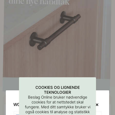
COOKIES OG LIGNENDE
TEKNOLOGIER
Beslag Online bruker nødvendige
Kjøp sammen med
cookies for at nettstedet skal
WOULD YOU RATHER VISIT?
fungere. Med ditt samtykke bruker vi
også cookies til analyse og statistikk