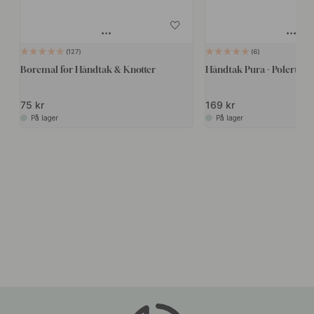
127
6
Boremal for Håndtak & Knotter
Håndtak Pura - Polert Me
75 kr
169 kr
På lager
På lager