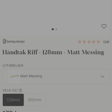
(24)
Håndtak Riff - 128mm - Matt Messing
UTFØRELSER
Matt Messing
179 kr
VELG C/C
Matt Sort
På lager
128mm
160mm
179 kr
Rustfritt Look
På lager