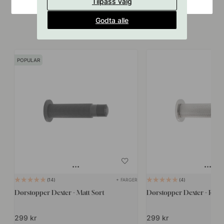
Tilpass valg
Godta alle
Tilbehør & relaterte produkter
POPULAR
+ FARGER
14
4
Dørstopper Dexter - Matt Sort
Dørstopper Dexter - Rustf
299 kr
299 kr