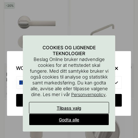
20
COOKIES OG LIGNENDE
TEKNOLOGIER
Beslag Online bruker nødvendige
cookies for at nettstedet skal
WOULD YOU RATHER VISIT?
+ FARGER
+ LENGDER
10
7
fungere. Med ditt samtykke bruker vi
Dørhåndtak Helix 200 Stripe -
Håndtak Helix Stripe - Rustfritt
også cookies til analyse og statistikk
Rustfritt Stål Finish
Stål Finish
EU
samt markedsføring. Du kan godta
1 119 kr
239 kr
1 399 kr
alle, avvise alle eller tilpasse valgene
dine. Les mer i vår
.
På lager
På lager
Personvernpolicy
CHANGE COUNTRY
POPULAR
Tilpass valg
Godta alle