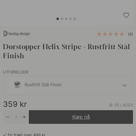
(2)
Dørstopper Helix Stripe - Rustfritt Stål
Finish
UTFØRELSER
Rustfritt Stål Finish
359 kr
359
kr
Antikk Bronse
PÅ LAGER
På lager
Kjøp nå
359 kr
Matt Sort
På lager
Fri frakt over 499 kr