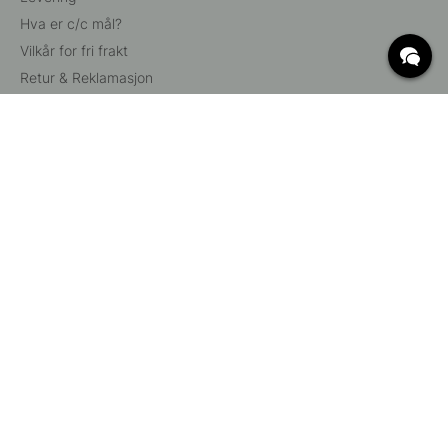
Hva er c/c mål?
Vilkår for fri frakt
Retur & Reklamasjon
Endre eksisterende ordre
Angre din bestilling
Kundeservice
Beslag Online, Inre Kustvägen 32, 269 43 Båstad,
Sverige
© 2015 - 2026 Copyright BeslagOnline i Båstad AB