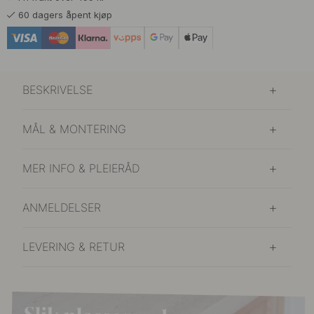
359 kr
Messing
60 dagers åpent kjøp
På lager
379 kr
Mørk Bronse
På lager
BESKRIVELSE
MÅL & MONTERING
MER INFO & PLEIERÅD
ANMELDELSER
LEVERING & RETUR