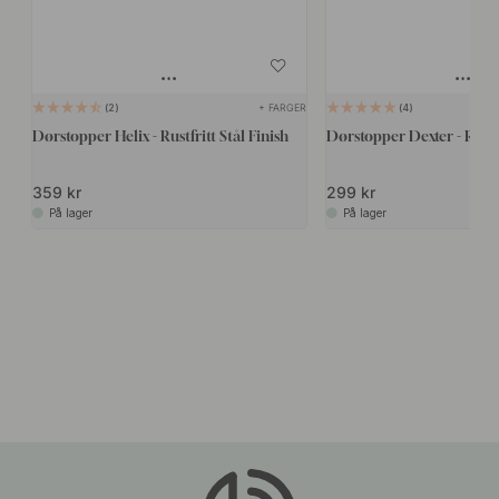
+ FARGER
2
4
Dørstopper Helix - Rustfritt Stål Finish
Dørstopper Dexter - Rustf
359 kr
299 kr
På lager
På lager