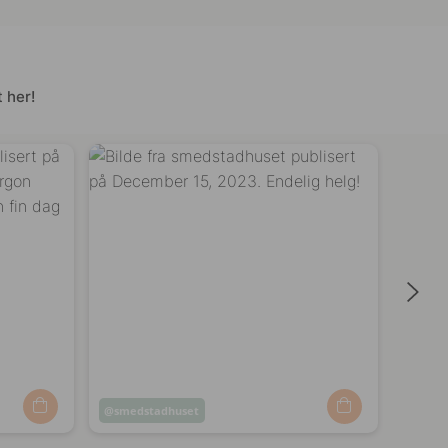
 her!
Innlegg
smedstadhuset
Innle
mitl
publisert
publi