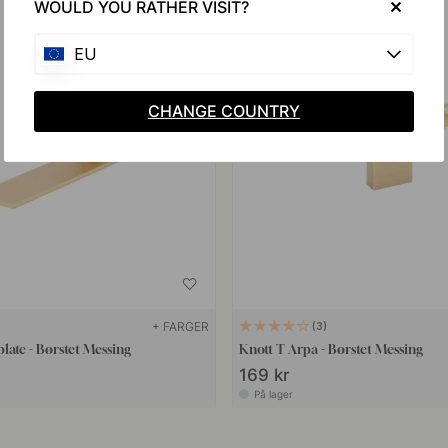
WOULD YOU RATHER VISIT?
EU
CHANGE COUNTRY
+ FARGER
3
late - Børstet Messing
Knott T Arpa - Børstet Messing
169 kr
På lager