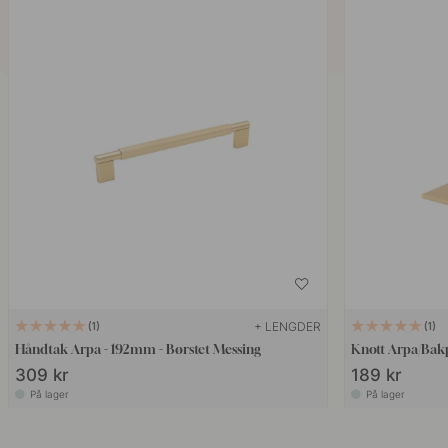
+ LENGDER
1
1
Håndtak Arpa - 192mm - Børstet Messing
Knott Arpa/Bakp
309 kr
189 kr
På lager
På lager