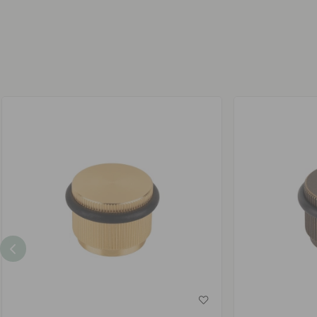
av
av