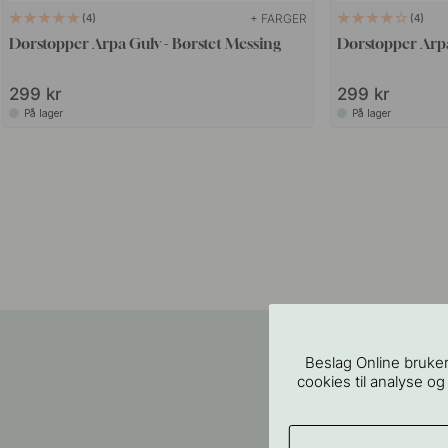
+ FARGER
4
4
Dørstopper Arpa Gulv - Børstet Messing
Dørstopper Arpa
299 kr
299 kr
På lager
På lager
Beslag Online bruker
cookies til analyse og