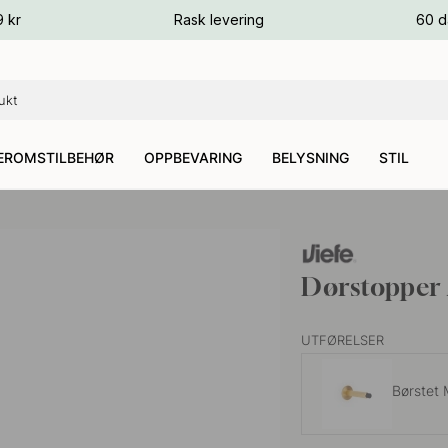
ger
9 kr
Rask levering
60 d
ger
ger
EROMSTILBEHØR
OPPBEVARING
BELYSNING
STIL
Dørstopper 
UTFØRELSER
Børstet 