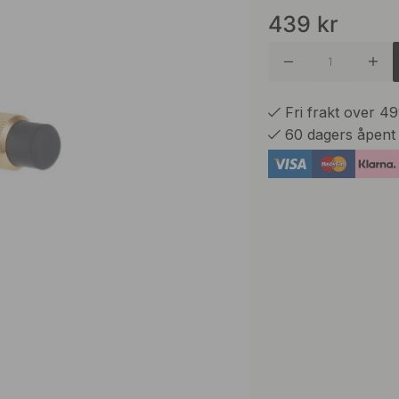
439
kr
Antikk B
Matt Sor
Fri frakt over 4
60 dagers åpent
Rustfrit