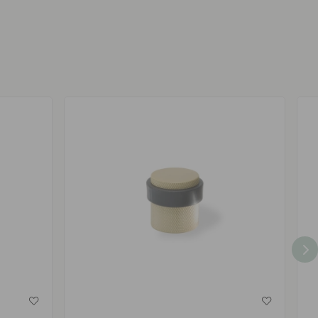
av
av