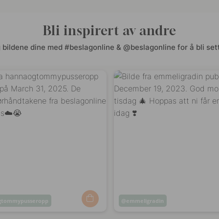
Bli inspirert av andre
 bildene dine med #beslagonline & @beslagonline for å bli sett
gtommypusseropp
Innlegg
emmeligradin
t
publisert