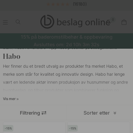
(16180)
0
.
.
.
.
15% på baderomstilbehør & oppbevaring
Avsluttes om:
2d
10h
3m
31s
Start
Habo Forhandlere - Kjøp Habo produkter på Beslagonline.no
Habo
Her finner du et bredt utvalg av produkter fra merket Habo, et
merke som står for kvalitet og innovativ design. Habo har lenge
vært en ledende aktør innen produksjon av husnummer og andre
byggbeslag, og tilbyr produkter som kombinerer funksjon og
estetikk på beste måte. Habo husnummer er laget av materialer
Vis mer
som rustfritt stål og aluminium, noe som sikrer langvarig
Filtrering
Sorter etter
holdbarhet og motstandskraft mot vær og vind. Dette gjør dem til
et pålitelig valg for alle typer fasader, enten du søker en klassisk
15
15
eller moderne stil.