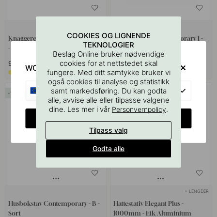
+ FARGER
COOKIES OG LIGNENDE
Knaggerekke Elegant - 1000mm
Husnummer Contemporary 1 -
TEKNOLOGIER
- Sort/Eik
Sort
Beslag Online bruker nødvendige
cookies for at nettstedet skal
603 kr
939 kr
709 kr
WOULD YOU RATHER VISIT?
fungere. Med ditt samtykke bruker vi
Bestillingsvare*
På lager
også cookies til analyse og statistikk
EU
samt markedsføring. Du kan godta
15
alle, avvise alle eller tilpasse valgene
dine. Les mer i vår
.
Personvernpolicy
CHANGE COUNTRY
Tilpass valg
Godta alle
+ LENGDER
Husbokstav Contemporary - B -
Hattestativ Elegant Plus -
Sort
1000mm - Eik/Aluminium