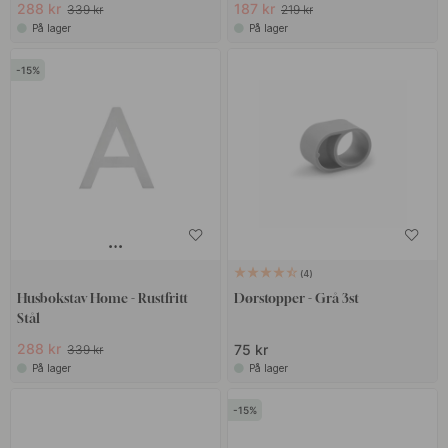
288 kr
187 kr
339 kr
219 kr
På lager
På lager
15
4
Husbokstav Home - Rustfritt
Dørstopper - Grå 3st
Stål
288 kr
75 kr
339 kr
På lager
På lager
15