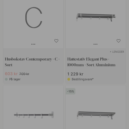
+ LENGDER
Husbokstav Contemporary - C -
Hattestativ Elegant Plus -
Sort
1000mm - Sort/Aluminium
603 kr
1 229 kr
709 kr
På lager
Bestillingsvare*
15