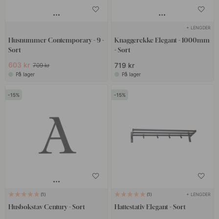
+ LENGDER
Husnummer Contemporary - 9 -
Knaggerekke Elegant - 1000mm
Sort
- Sort
603 kr
719 kr
709 kr
På lager
På lager
15
15
+ LENGDER
1
1
Husbokstav Century - Sort
Hattestativ Elegant - Sort