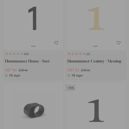
Habo er mer enn bare et navn – det er et løfte om kvalitet og stil.
Ved å velge Habo, investerer du i produkter som ikke bare ser bra
ut, men som også varer over tid. Utforsk vårt utvalg av Habo
husnummer i dag og finn den perfekte løsningen for ditt hjem.
10
2
Husnummer Home - Sort
Husnummer Century - Messing
187 kr
187 kr
219 kr
219 kr
På lager
På lager
15