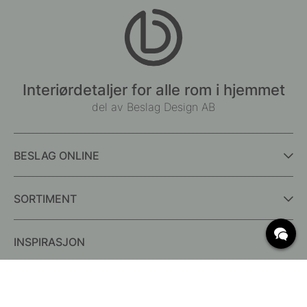
Interiørdetaljer for alle rom i hjemmet
del av Beslag Design AB
BESLAG ONLINE
SORTIMENT
INSPIRASJON