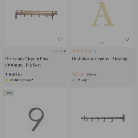
+ LENGDER
1
Hattestativ Elegant Plus -
Husbokstav Century - Messing
1000mm - Eik/Sort
187 kr
1 889 kr
219 kr
Bestillingsvare*
På lager
15