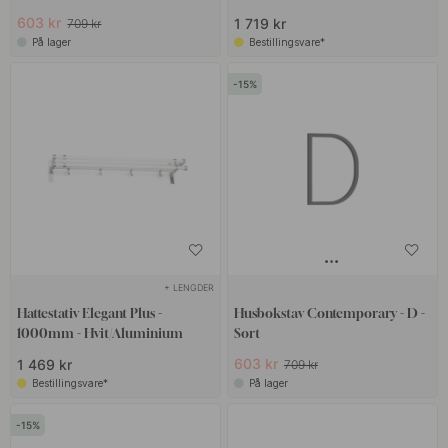
603 kr
1 719 kr
709 kr
På lager
Bestillingsvare*
15
+ LENGDER
Hattestativ Elegant Plus -
Husbokstav Contemporary - D -
1000mm - Hvit/Aluminium
Sort
603 kr
1 469 kr
709 kr
Bestillingsvare*
På lager
15