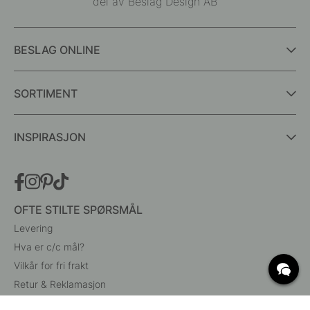
del av Beslag Design AB
BESLAG ONLINE
SORTIMENT
INSPIRASJON
OFTE STILTE SPØRSMÅL
Levering
Hva er c/c mål?
Vilkår for fri frakt
Retur & Reklamasjon
Endre eksisterende ordre