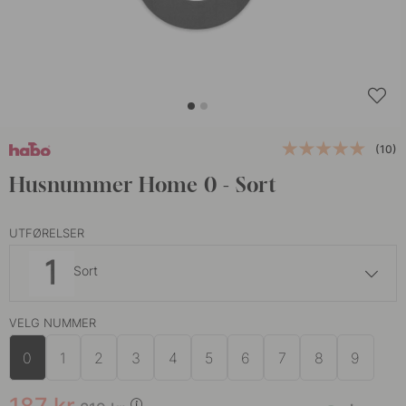
(10)
Husnummer Home 0 - Sort
UTFØRELSER
Sort
288 kr
339 kr
VELG NUMMER
Rustfritt Stål
På lager
0
1
2
3
4
5
6
7
8
9