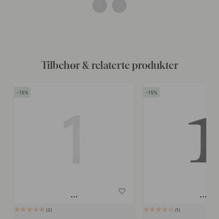
av
av
Tilbehør & relaterte produkter
15
15
2
1