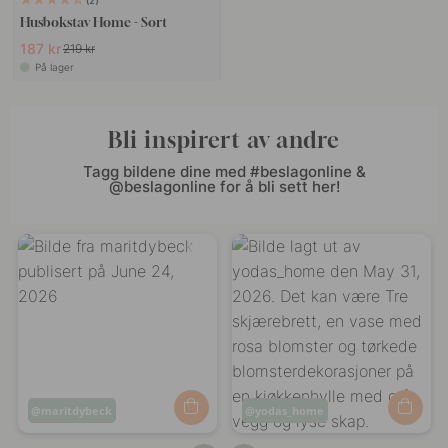
2
Husbokstav Home - Sort
187 kr
219 kr
På lager
Bli inspirert av andre
Tagg bildene dine med #beslagonline &
@beslagonline for å bli sett her!
Innlegg
maritdybeck
Innlegg
yodas_home
publisert
publisert