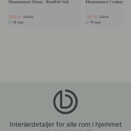
Husnummer Home - Rustfritt Stål
Husnummer Century - So
288 kr
187 kr
339 kr
219 kr
På lager
På lager
Interiørdetaljer for alle rom i hjemmet