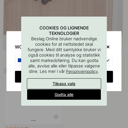
COOKIES OG LIGNENDE
TEKNOLOGIER
Beslag Online bruker nødvendige
cookies for at nettstedet skal
WOULD YOU RATHER VISIT?
fungere. Med ditt samtykke bruker vi
også cookies til analyse og statistikk
Kjøp sammen med
EU
samt markedsføring. Du kan godta
alle, avvise alle eller tilpasse valgene
dine. Les mer i vår
.
Personvernpolicy
15
CHANGE COUNTRY
Tilpass valg
Godta alle