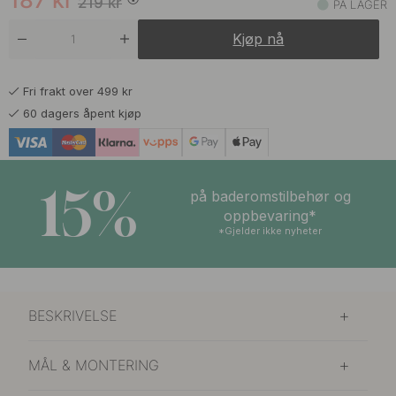
187
kr
219
kr
PÅ LAGER
Kjøp nå
Fri frakt over 499 kr
60 dagers åpent kjøp
15%
på baderomstilbehør og
oppbevaring*
*Gjelder ikke nyheter
BESKRIVELSE
MÅL & MONTERING