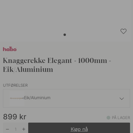
Knaggerekke Elegant - 1000mm -
Eik/Aluminium
UTFØRELSER
Eik/Aluminium
719 kr
899
kr
Sort
PÅ LAGER
På lager
Kjøp nå
689 kr