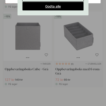
357 kr
1 061 kr
419 kr
1 249 kr
Godta alle
På lager
På lager
15
15
+ FARGER
+ STØRRELSER
1
Oppbevaringsboks Cube - Grå
Oppbevaringsboks med 6-rom -
Grå
127 kr
72 kr
149 kr
85 kr
På lager
På lager