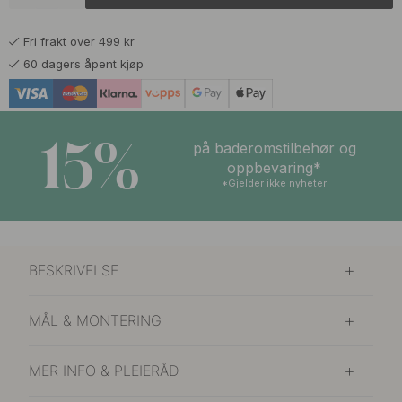
Sort/Aluminium
Bestillingsvare*
Fri frakt over 499 kr
939 kr
Eik/Sort
60 dagers åpent kjøp
Bestillingsvare*
15%
på baderomstilbehør og
oppbevaring*
*Gjelder ikke nyheter
BESKRIVELSE
MÅL & MONTERING
MER INFO & PLEIERÅD