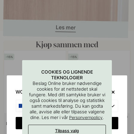
Kjøp sammen med
15
15
COOKIES OG LIGNENDE
TEKNOLOGIER
Beslag Online bruker nødvendige
cookies for at nettstedet skal
WOULD YOU RATHER VISIT?
fungere. Med ditt samtykke bruker vi
også cookies til analyse og statistikk
EU
samt markedsføring. Du kan godta
alle, avvise alle eller tilpasse valgene
dine. Les mer i vår
.
Personvernpolicy
+ DUFTER
+ LENGDER
4
CHANGE COUNTRY
Duftpinner - Dew - 100ml
Hattestativ Elegant -
Eik/Aluminium
Tilpass valg