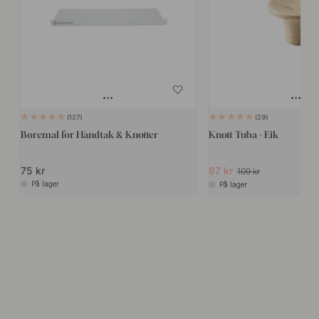
127
29
Boremal for Håndtak & Knotter
Knott Tuba - Eik
75 kr
87 kr
109 kr
På lager
På lager