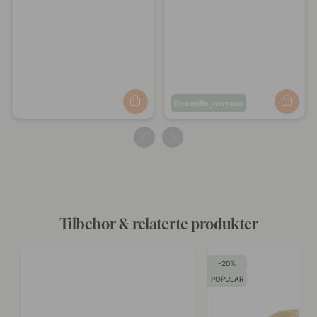
Innlegg
camilla_norman
publisert
av
Tilbehør & relaterte produkter
20
POPULAR