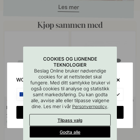
Kjøp sammen med
COOKIES OG LIGNENDE
TEKNOLOGIER
Beslag Online bruker nødvendige
cookies for at nettstedet skal
WOULD YOU RATHER VISIT?
fungere. Med ditt samtykke bruker vi
også cookies til analyse og statistikk
EU
samt markedsføring. Du kan godta
alle, avvise alle eller tilpasse valgene
+ LENGDER
127
3
dine. Les mer i vår
.
Personvernpolicy
Boremal for Håndtak & Knotter
Håndtak Tuba - Sort Tre
CHANGE COUNTRY
75 kr
179 kr
Tilpass valg
På lager
På lager
Godta alle