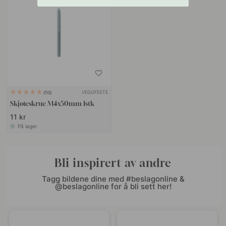
VEGGFESTE
10
Skjøteskrue M4x50mm 1stk
11 kr
På lager
Bli inspirert av andre
Tagg bildene dine med #beslagonline &
@beslagonline for å bli sett her!