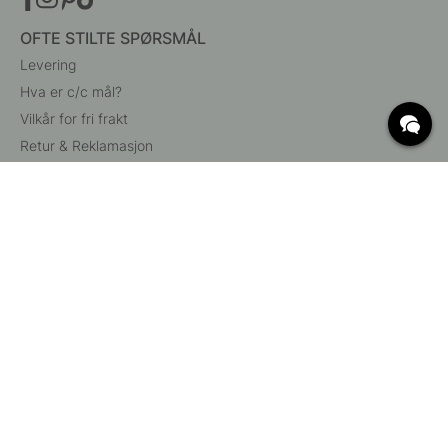
OFTE STILTE SPØRSMÅL
Levering
Hva er c/c mål?
Vilkår for fri frakt
Retur & Reklamasjon
Endre eksisterende ordre
Angre din bestilling
Kundeservice
Beslag Online, Inre Kustvägen 32, 269 43 Båstad,
Sverige
© 2015 - 2026 Copyright BeslagOnline i Båstad AB