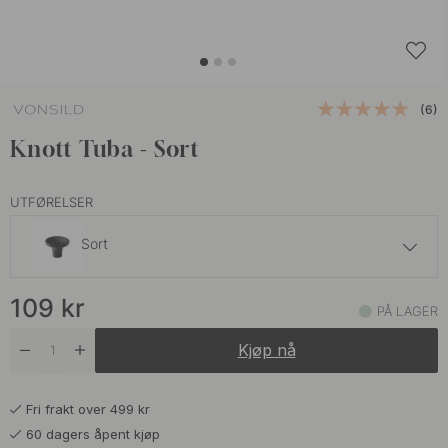
(6)
Knott Tuba - Sort
UTFØRELSER
Sort
87 kr
109 kr
109
kr
Eik
PÅ LAGER
På lager
Kjøp nå
129 kr
Valnøtt
På lager
Fri frakt over 499 kr
60 dagers åpent kjøp