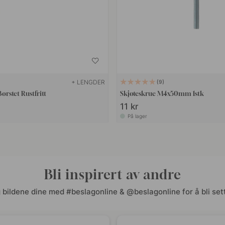
+ LENGDER
9
åndtak Viva - Børstet Rustfritt
Skjøteskrue M4x50mm 1stk
11 kr
På lager
Bli inspirert av andre
 bildene dine med #beslagonline & @beslagonline for å bli sett