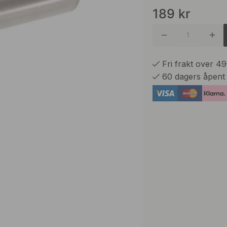
189
kr
Brunet 
Børstet
Fri frakt over 4
60 dagers åpent
Grafittg
Kalkgrå
Matt Sor
Polert M