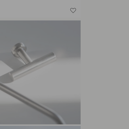
Polert K
Salviegr
Stormbl