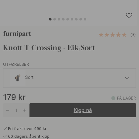
(3)
Knott T Crossing - Eik/Sort
UTFØRELSER
Sort
179 kr
179
kr
Sort
PÅ LAGER
På lager
Kjøp nå
Fri frakt over 499 kr
60 dagers åpent kjøp