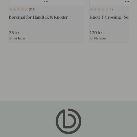
127
1
Boremal for Håndtak & Knotter
Knott T Crossing - Sort/So
75 kr
179 kr
På lager
På lager