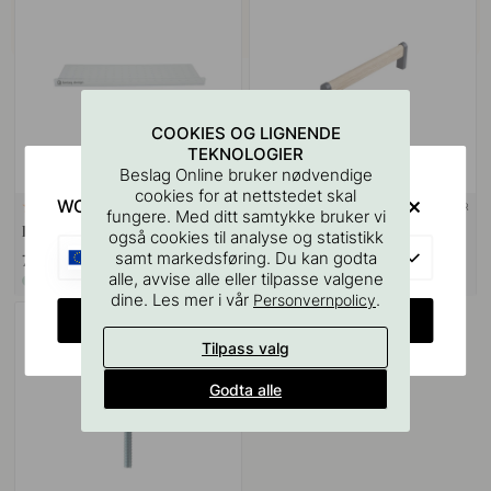
COOKIES OG LIGNENDE
TEKNOLOGIER
Beslag Online bruker nødvendige
cookies for at nettstedet skal
WOULD YOU RATHER VISIT?
+ LENGDER
127
fungere. Med ditt samtykke bruker vi
Boremal for Håndtak & Knotter
Håndtak Crossing - Eik/Sort
også cookies til analyse og statistikk
EU
samt markedsføring. Du kan godta
75 kr
309 kr
alle, avvise alle eller tilpasse valgene
På lager
På lager
dine. Les mer i vår
.
Personvernpolicy
CHANGE COUNTRY
Tilpass valg
Godta alle