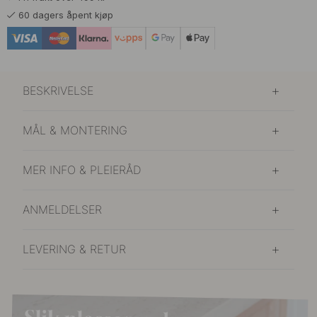
159 kr
Børstet Titansvart
60 dagers åpent kjøp
På lager
BESKRIVELSE
MÅL & MONTERING
MER INFO & PLEIERÅD
ANMELDELSER
LEVERING & RETUR