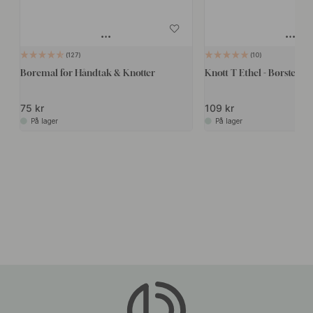
127
10
Boremal for Håndtak & Knotter
Knott T Ethel - Børstet M
75 kr
109 kr
På lager
På lager