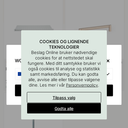
COOKIES OG LIGNENDE
TEKNOLOGIER
Beslag Online bruker nødvendige
cookies for at nettstedet skal
WOULD YOU RATHER VISIT?
fungere. Med ditt samtykke bruker vi
+ LENGDER
127
4
også cookies til analyse og statistikk
Boremal for Håndtak & Knotter
Håndtak Brooklyn - Mørk
EU
samt markedsføring. Du kan godta
Børstet Messing
alle, avvise alle eller tilpasse valgene
75 kr
259 kr
dine. Les mer i vår
.
Personvernpolicy
På lager
På lager
CHANGE COUNTRY
Tilpass valg
Godta alle