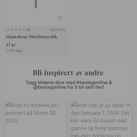
VEGGFESTE
9
Skjøteskrue M4x50mm 1stk
11 kr
På lager
Bli inspirert av andre
Tagg bildene dine med #beslagonline &
@beslagonline for å bli sett her!