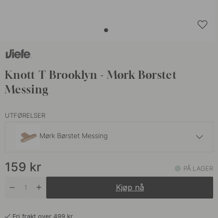
Knott T Brooklyn - Mørk Børstet
Messing
UTFØRELSER
Mørk Børstet Messing
159 kr
159
kr
Børstet Bronse
PÅ LAGER
På lager
Kjøp nå
159 kr
Børstet Sort
På lager
Fri frakt over 499 kr