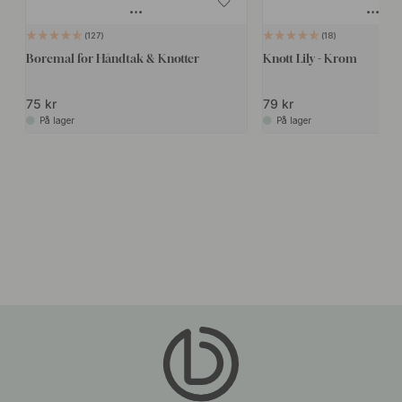
127
18
Boremal for Håndtak & Knotter
Knott Lily - Krom
75 kr
79 kr
På lager
På lager