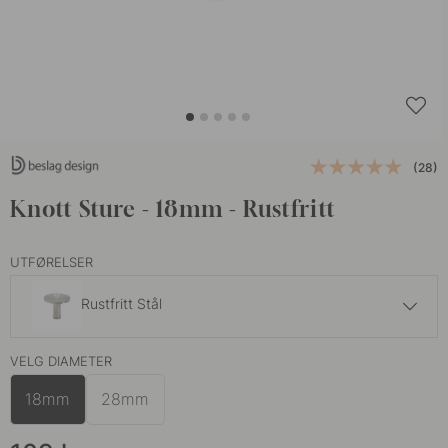
(28)
Knott Sture - 18mm - Rustfritt
UTFØRELSER
Rustfritt Stål
139 kr
VELG DIAMETER
Brunet Messing
På lager
18mm
28mm
109 kr
Børstet Ubehandlet Messing
På lager