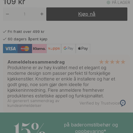
109
kr
PÅ LAGER
109 kr
Forniklet
Kjøp nå
På lager
109 kr
Matt Sort
Fri frakt over 499 kr
På lager
60 dagers åpent kjøp
109 kr
Messing
På lager
Anmeldelsesammendrag
Produktene er av høy kvalitet med et elegant og
moderne design som passer perfekt til forskjellige
kjøkkenstiler. Knottene er enkle å installere og har et
godt grep, noe som gjør dem ideelle for
kjøkkeninnredning. Flere anmeldere fremhever
produktenes estetiske appell og funksjonalitet.
AI-generert sammendrag av
Verified by Trustvoice
kundeanmeldelser
15%
på baderomstilbehør og
oppbevaring*