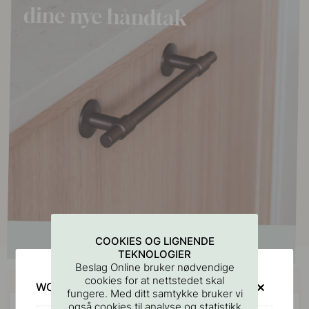
COOKIES OG LIGNENDE
TEKNOLOGIER
Beslag Online bruker nødvendige
Kjøp sammen med
cookies for at nettstedet skal
WOULD YOU RATHER VISIT?
fungere. Med ditt samtykke bruker vi
også cookies til analyse og statistikk