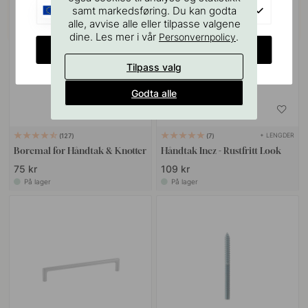
EU
samt markedsføring. Du kan godta
alle, avvise alle eller tilpasse valgene
dine. Les mer i vår
.
Personvernpolicy
CHANGE COUNTRY
Tilpass valg
Godta alle
+ LENGDER
127
7
Boremal for Håndtak & Knotter
Håndtak Inez - Rustfritt Look
75 kr
109 kr
På lager
På lager