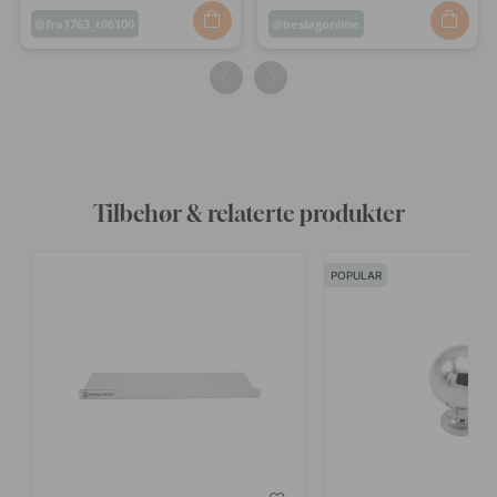
Innlegg
fra1763_til6100
Innlegg
beslagonline
publisert
publisert
av
av
Tilbehør & relaterte produkter
POPULAR