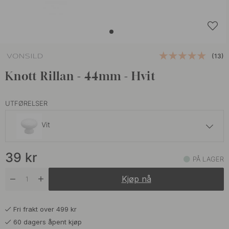
(13)
Knott Rillan - 44mm - Hvit
UTFØRELSER
Vit
39 kr
39
kr
Eik
PÅ LAGER
På lager
Kjøp nå
Fri frakt over 499 kr
60 dagers åpent kjøp