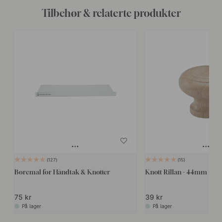
Tilbehør & relaterte produkter
127
15
Boremal for Håndtak & Knotter
Knott Rillan - 44mm - Eik
75 kr
39 kr
På lager
På lager