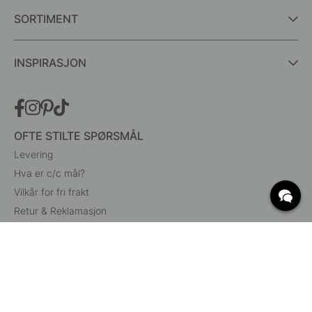
SORTIMENT
INSPIRASJON
OFTE STILTE SPØRSMÅL
Levering
Hva er c/c mål?
Vilkår for fri frakt
Retur & Reklamasjon
Endre eksisterende ordre
Angre din bestilling
Kundeservice