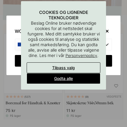
COOKIES OG LIGNENDE
TEKNOLOGIER
Beslag Online bruker nødvendige
Kjøp sammen med
cookies for at nettstedet skal
WOULD YOU RATHER VISIT?
fungere. Med ditt samtykke bruker vi
også cookies til analyse og statistikk
EU
samt markedsføring. Du kan godta
alle, avvise alle eller tilpasse valgene
dine. Les mer i vår
.
Personvernpolicy
CHANGE COUNTRY
Tilpass valg
Godta alle
VEGGFESTE
127
9
Boremal for Håndtak & Knotter
Skjøteskrue M4x50mm 1stk
75 kr
11 kr
På lager
På lager