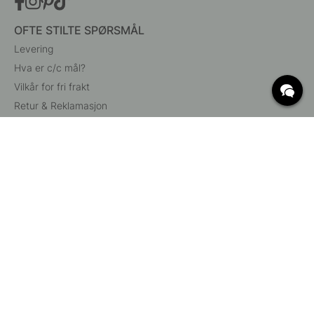
OFTE STILTE SPØRSMÅL
Levering
Hva er c/c mål?
Vilkår for fri frakt
Retur & Reklamasjon
Endre eksisterende ordre
Angre din bestilling
Kundeservice
Beslag Online, Inre Kustvägen 32, 269 43 Båstad,
Sverige
© 2015 - 2026 Copyright BeslagOnline i Båstad AB