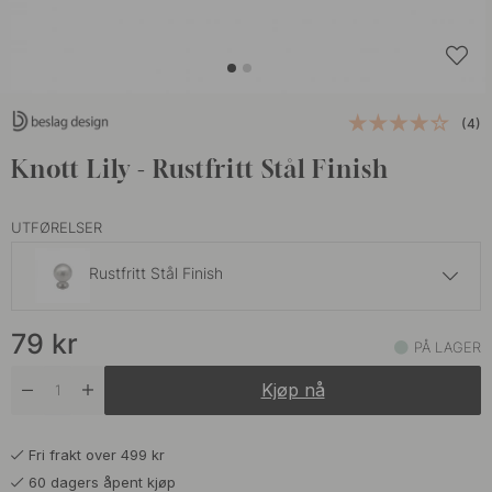
(4)
Knott Lily - Rustfritt Stål Finish
UTFØRELSER
Rustfritt Stål Finish
79 kr
79
kr
Krom
PÅ LAGER
På lager
Kjøp nå
79 kr
Sort
På lager
Fri frakt over 499 kr
60 dagers åpent kjøp