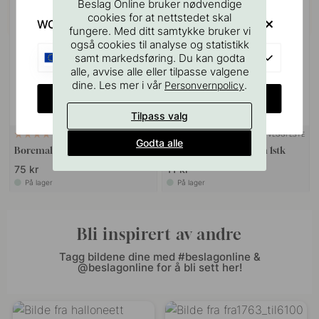
Beslag Online bruker nødvendige
cookies for at nettstedet skal
WOULD YOU RATHER VISIT?
fungere. Med ditt samtykke bruker vi
også cookies til analyse og statistikk
EU
samt markedsføring. Du kan godta
alle, avvise alle eller tilpasse valgene
dine. Les mer i vår
.
Personvernpolicy
CHANGE COUNTRY
Tilpass valg
VEGGFESTE
127
9
Godta alle
Boremal for Håndtak & Knotter
Skjøteskrue M4x50mm 1stk
75 kr
11 kr
På lager
På lager
Bli inspirert av andre
Tagg bildene dine med #beslagonline &
@beslagonline for å bli sett her!