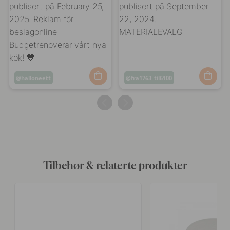
Innlegg
halloneett
Innlegg
fra1763_til6100
publisert
publisert
av
av
Tilbehør & relaterte produkter