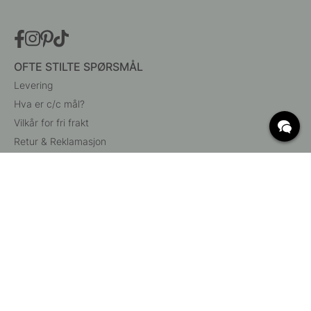
OFTE STILTE SPØRSMÅL
Levering
Hva er c/c mål?
Vilkår for fri frakt
Retur & Reklamasjon
Endre eksisterende ordre
Angre din bestilling
Kundeservice
Beslag Online, Inre Kustvägen 32, 269 43 Båstad,
Sverige