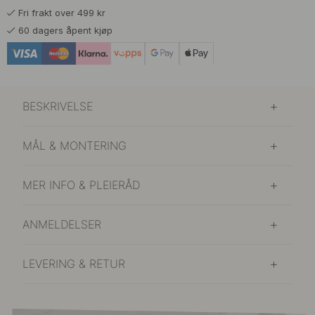
Fri frakt over 499 kr
209 kr
Valnøtt
60 dagers åpent kjøp
På lager
139 kr
Eik
På lager
BESKRIVELSE
149 kr
Valnøtt
På lager
MÅL & MONTERING
129 kr
Sort
På lager
MER INFO & PLEIERÅD
ANMELDELSER
LEVERING & RETUR