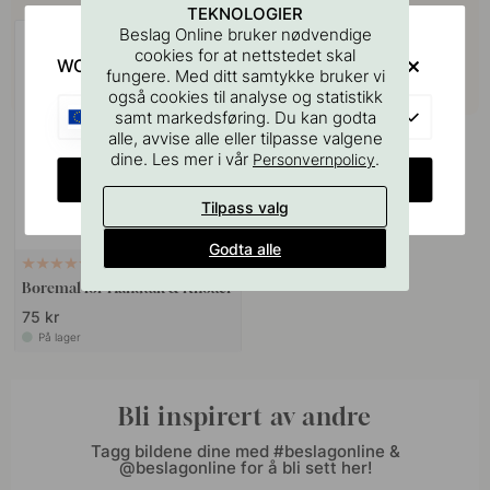
TEKNOLOGIER
Beslag Online bruker nødvendige
cookies for at nettstedet skal
WOULD YOU RATHER VISIT?
fungere. Med ditt samtykke bruker vi
også cookies til analyse og statistikk
EU
samt markedsføring. Du kan godta
alle, avvise alle eller tilpasse valgene
dine. Les mer i vår
.
Personvernpolicy
CHANGE COUNTRY
Tilpass valg
Godta alle
127
Boremal for Håndtak & Knotter
75 kr
På lager
Bli inspirert av andre
Tagg bildene dine med #beslagonline &
@beslagonline for å bli sett her!