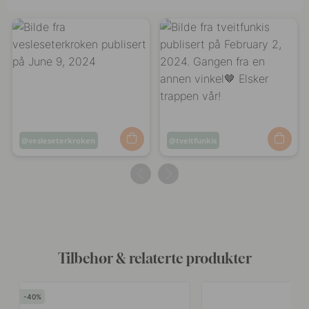
Innlegg
vesleseterkroken
Innlegg
tveitfunkis
publisert
publisert
av
av
Tilbehør & relaterte produkter
40