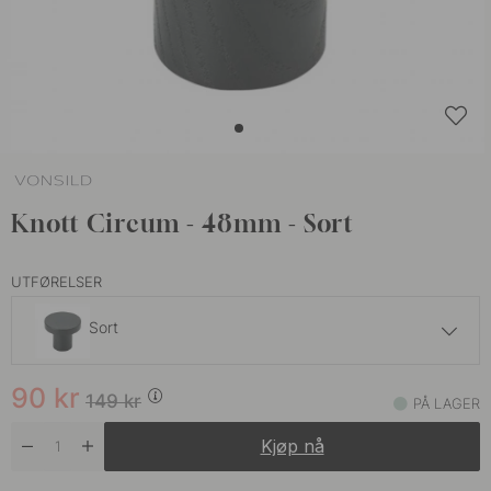
Knott Circum - 48mm - Sort
UTFØRELSER
Sort
179 kr
90
kr
Eik
149
kr
PÅ LAGER
På lager
Kjøp nå
179 kr
Sort
På lager