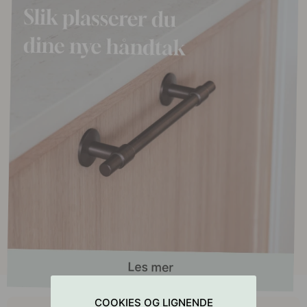
COOKIES OG LIGNENDE
Kjøp sammen med