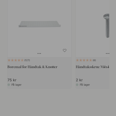
127
6
Boremal for Håndtak & Knotter
Håndtaksskrue M4x45mm 
75 kr
2 kr
På lager
På lager