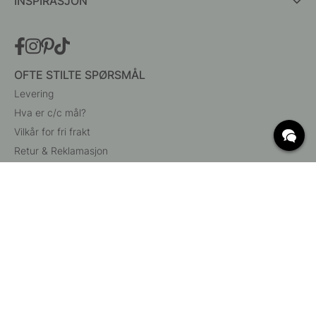
INSPIRASJON
OFTE STILTE SPØRSMÅL
Levering
Hva er c/c mål?
Vilkår for fri frakt
Retur & Reklamasjon
Endre eksisterende ordre
Angre din bestilling
Kundeservice
Beslag Online, Inre Kustvägen 32, 269 43 Båstad,
Sverige