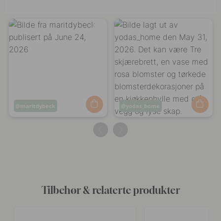
Innlegg
maritdybeck
Innlegg
yodas_home
publisert
publisert
av
av
Tilbehør & relaterte produkter