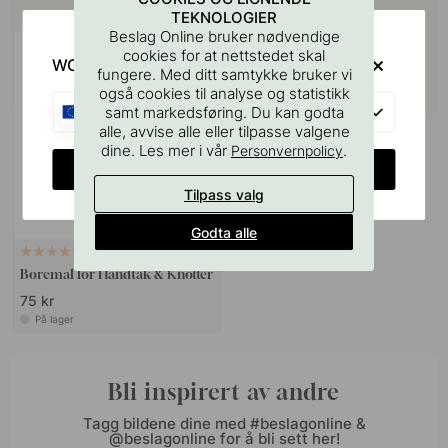
Kjøp sammen med
TEKNOLOGIER
Beslag Online bruker nødvendige
cookies for at nettstedet skal
WOULD YOU RATHER VISIT?
fungere. Med ditt samtykke bruker vi
også cookies til analyse og statistikk
EU
samt markedsføring. Du kan godta
alle, avvise alle eller tilpasse valgene
dine. Les mer i vår
.
Personvernpolicy
CHANGE COUNTRY
Tilpass valg
Godta alle
127
Boremal for Håndtak & Knotter
75 kr
På lager
Bli inspirert av andre
Tagg bildene dine med #beslagonline &
@beslagonline for å bli sett her!