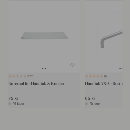
127
9
Boremal for Håndtak & Knotter
Håndtak VS-A - Rustfritt S
75 kr
65 kr
På lager
På lager