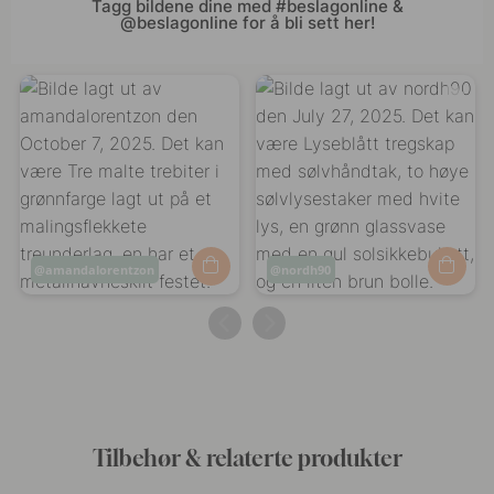
Tagg bildene dine med #beslagonline &
@beslagonline for å bli sett her!
Innlegg
amandalorentzon
Innlegg
nordh90
publisert
publisert
av
av
Tilbehør & relaterte produkter