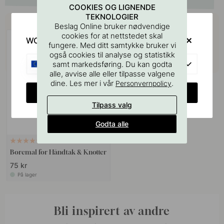
COOKIES OG LIGNENDE
TEKNOLOGIER
Kjøp sammen med
Beslag Online bruker nødvendige
cookies for at nettstedet skal
WOULD YOU RATHER VISIT?
fungere. Med ditt samtykke bruker vi
også cookies til analyse og statistikk
EU
samt markedsføring. Du kan godta
alle, avvise alle eller tilpasse valgene
dine. Les mer i vår
.
Personvernpolicy
CHANGE COUNTRY
Tilpass valg
Godta alle
127
Boremal for Håndtak & Knotter
75 kr
På lager
Bli inspirert av andre