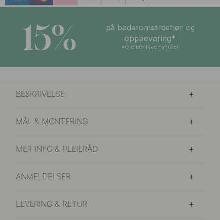
15%
på baderomstilbehør og
oppbevaring*
*Gjelder ikke nyheter
BESKRIVELSE
MÅL & MONTERING
MER INFO & PLEIERÅD
ANMELDELSER
LEVERING & RETUR