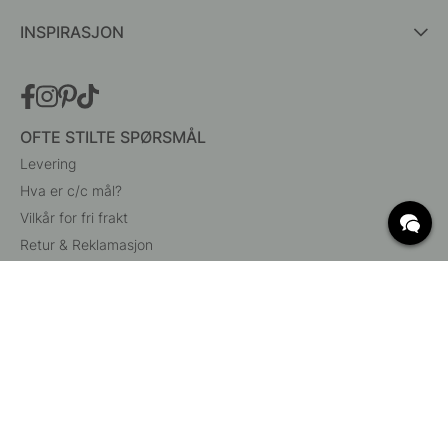
INSPIRASJON
OFTE STILTE SPØRSMÅL
Levering
Hva er c/c mål?
Vilkår for fri frakt
Retur & Reklamasjon
Endre eksisterende ordre
Angre din bestilling
Kundeservice