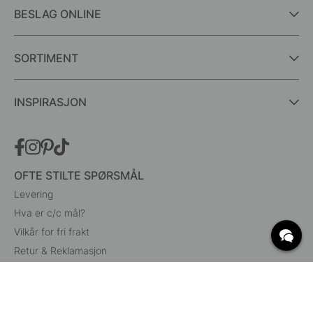
BESLAG ONLINE
SORTIMENT
INSPIRASJON
OFTE STILTE SPØRSMÅL
Levering
Hva er c/c mål?
Vilkår for fri frakt
Retur & Reklamasjon
Endre eksisterende ordre
Angre din bestilling