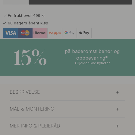
209 kr
Antikk Grå
På lager
Fri frakt over 499 kr
179 kr
Matt Sort
60 dagers åpent kjøp
På lager
127 kr
319 kr
Rustfritt Stål Finish
På lager
15%
på baderomstilbehør og
oppbevaring*
*Gjelder ikke nyheter
BESKRIVELSE
MÅL & MONTERING
MER INFO & PLEIERÅD