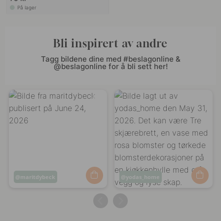
På lager
Bli inspirert av andre
Tagg bildene dine med #beslagonline &
@beslagonline for å bli sett her!
Innlegg
maritdybeck
Innlegg
yodas_home
publisert
publisert
av
av