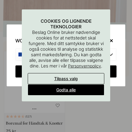
COOKIES OG LIGNENDE
TEKNOLOGIER
Beslag Online bruker nødvendige
cookies for at nettstedet skal
WOULD YOU RATHER VISIT?
fungere. Med ditt samtykke bruker vi
Kjøp sammen med
også cookies til analyse og statistikk
EU
samt markedsføring. Du kan godta
alle, avvise alle eller tilpasse valgene
dine. Les mer i vår
.
Personvernpolicy
CHANGE COUNTRY
Tilpass valg
Godta alle
127
Boremal for Håndtak & Knotter
75 kr