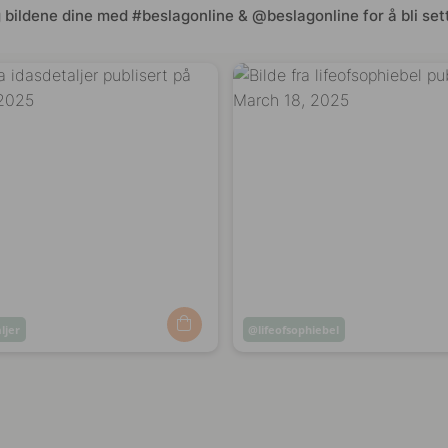
 bildene dine med #beslagonline & @beslagonline for å bli sett
ljer
Innlegg
lifeofsophiebel
t
publisert
av