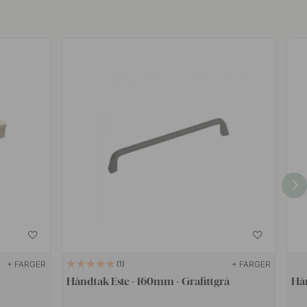
+ FARGER
+ FARGER
1
Håndtak Este - 160mm - Grafittgrå
Hån