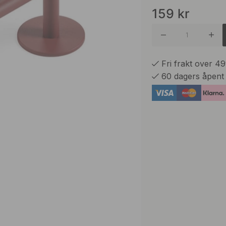
159
kr
Grå
Matt Sor
Fri frakt over 4
60 dagers åpent