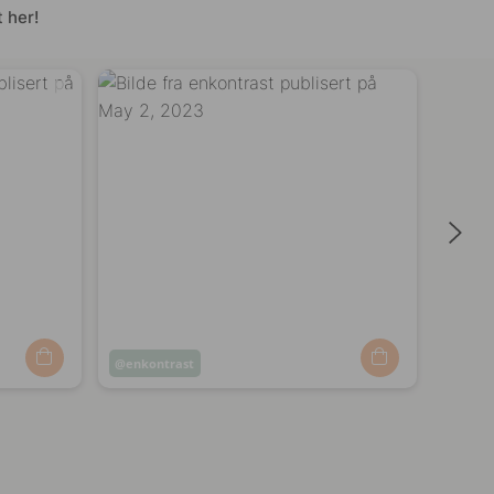
 her!
Innlegg
enkontrast
Innle
enko
publisert
publi
av
av