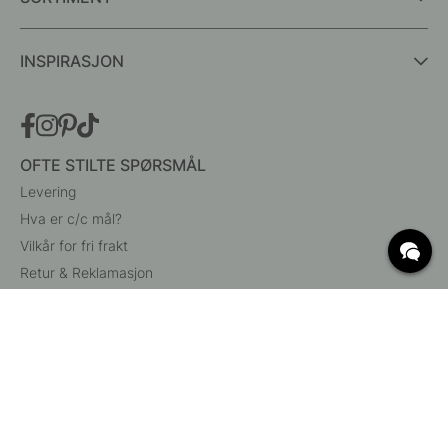
INSPIRASJON
OFTE STILTE SPØRSMÅL
Levering
Hva er c/c mål?
Vilkår for fri frakt
Retur & Reklamasjon
Endre eksisterende ordre
Angre din bestilling
Kundeservice