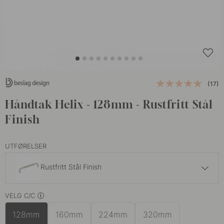
(17)
Håndtak Helix - 128mm - Rustfritt Stål
Finish
UTFØRELSER
Rustfritt Stål Finish
309 kr
VELG C/C
Antikk Bronse
På lager
128mm
160mm
224mm
320mm