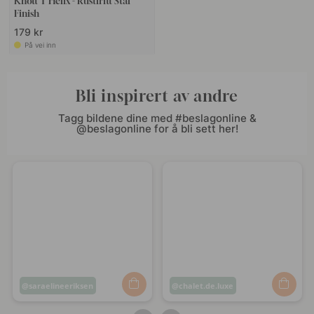
Knott T Helix - Rustfritt Stål
Finish
179 kr
På vei inn
Bli inspirert av andre
Tagg bildene dine med #beslagonline &
@beslagonline for å bli sett her!
Innlegg
saraelineeriksen
Innlegg
chalet.de.luxe
publisert
publisert