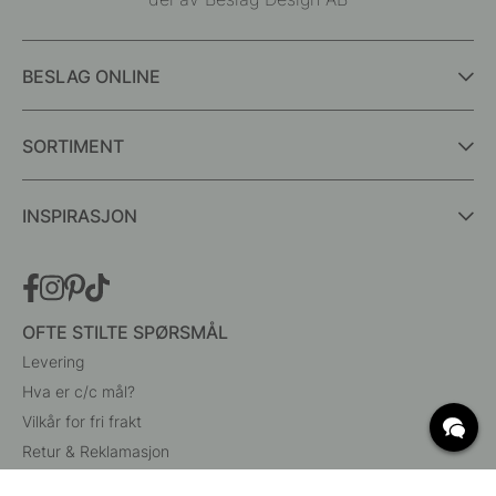
BESLAG ONLINE
SORTIMENT
INSPIRASJON
OFTE STILTE SPØRSMÅL
Levering
Hva er c/c mål?
Vilkår for fri frakt
Retur & Reklamasjon
Endre eksisterende ordre