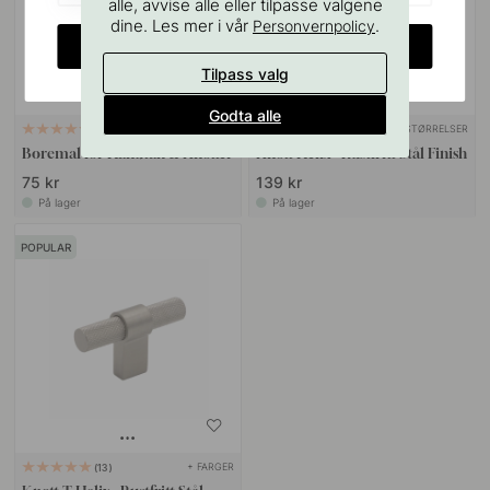
alle, avvise alle eller tilpasse valgene
dine. Les mer i vår
.
Personvernpolicy
CHANGE COUNTRY
Tilpass valg
Godta alle
+ STØRRELSER
127
7
Boremal for Håndtak & Knotter
Knott Helix - Rustfritt Stål Finish
75 kr
139 kr
På lager
På lager
POPULAR
+ FARGER
13