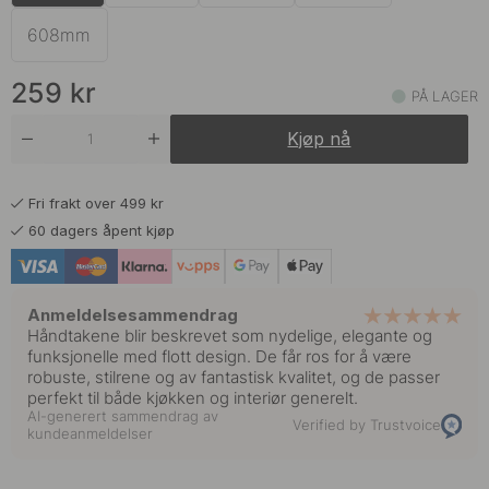
259 kr
Matt Sort
På lager
608mm
309 kr
Messing
259
kr
På lager
PÅ LAGER
Kjøp nå
309 kr
Mørk Bronse
På lager
Fri frakt over 499 kr
60 dagers åpent kjøp
Anmeldelsesammendrag
Håndtakene blir beskrevet som nydelige, elegante og
funksjonelle med flott design. De får ros for å være
robuste, stilrene og av fantastisk kvalitet, og de passer
perfekt til både kjøkken og interiør generelt.
AI-generert sammendrag av
Verified by Trustvoice
kundeanmeldelser