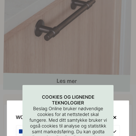
COOKIES OG LIGNENDE
Kjøp sammen med
TEKNOLOGIER
Beslag Online bruker nødvendige
cookies for at nettstedet skal
WOULD YOU RATHER VISIT?
fungere. Med ditt samtykke bruker vi
også cookies til analyse og statistikk
EU
samt markedsføring. Du kan godta