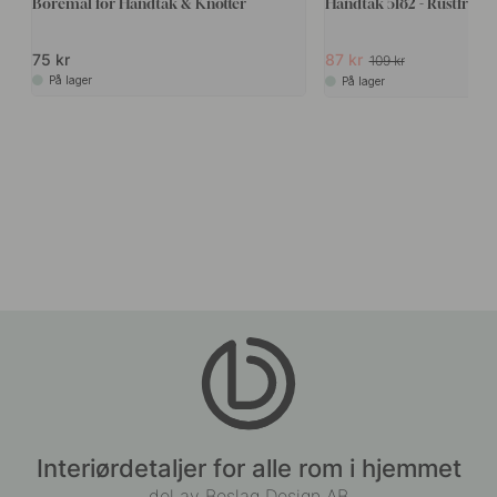
Boremal for Håndtak & Knotter
Håndtak 5182 - Rustfritt S
75 kr
87 kr
109 kr
På lager
På lager
Interiørdetaljer for alle rom i hjemmet
del av Beslag Design AB