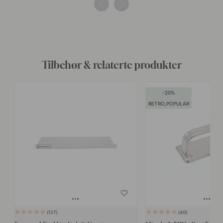
av
av
Tilbehør & relaterte produkter
20
RETRO,POPULAR
127
40