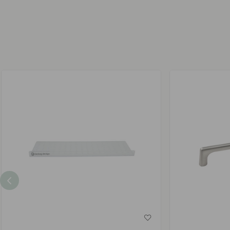
av
av