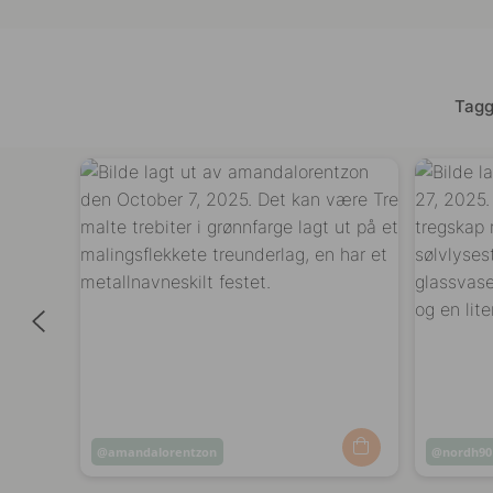
Tagg
Innlegg
amandalorentzon
Innlegg
nordh90
publisert
publiser