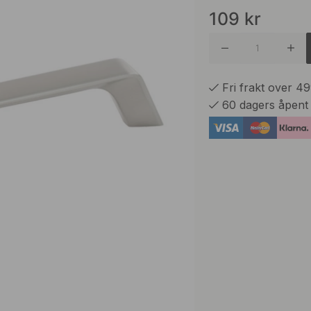
109
kr
Matt Bør
Matt Sor
Fri frakt over 4
60 dagers åpent