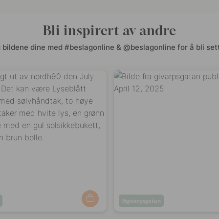
Bli inspirert av andre
 bildene dine med #beslagonline & @beslagonline for å bli sett
Innlegg
givarpsgatan
t
publisert