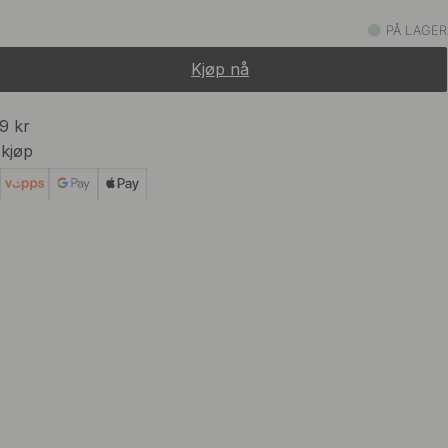
129 kr
stet Messing
PÅ LAGER
På lager
Kjøp nå
109 kr
t
På lager
99 kr
 kjøp