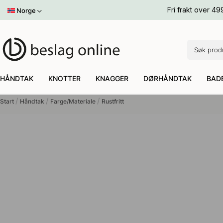
Skålhåndtak
Rustfritt
Lær
Toalettbørste
Gangoppbevaring
Andre Far
Lær
Fri frakt over 49
Norge
Toniton x Beslag Design
Antikk
Hvit
Håndkleholder
Møbelben
Innfelt Håndtak
Lær
Andre Far
Baderomsett
Husnummer
Skruer & Tilbehør
Bronse
Andre Far
ALLE
ALLE
ALLE
ALLE
ALLE
ALLE
ALLE
ALLE
HÅNDTAK
KNOTTER
KNAGGER
DØRHÅNDTAK
BADEROMSTILBEHØR
OPPBEVARING
BELYSNING
STIL
HÅNDTAK
KNOTTER
KNAGGER
DØRHÅNDTAK
BAD
Start
Håndtak
Farge/Materiale
Rustfritt
ndtak Frank - 160mm - Rustfritt Stål Finish