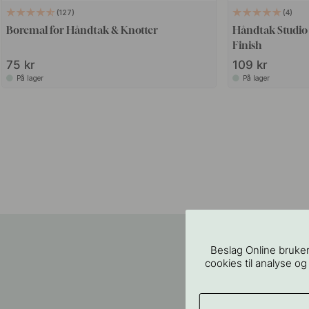
127
4
Boremal for Håndtak & Knotter
Håndtak Studio 
Finish
75 kr
109 kr
På lager
På lager
Beslag Online bruker
cookies til analyse og