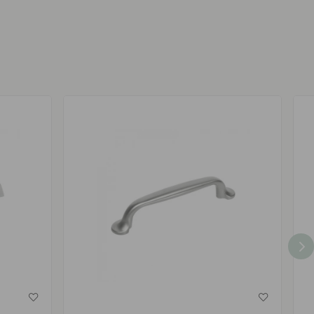
av
av