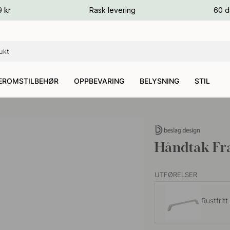
ger
9 kr
Rask levering
60 d
ger
ger
EROMSTILBEHØR
OPPBEVARING
BELYSNING
STIL
Håndtak Fra
UTFØRELSER
Rustfritt