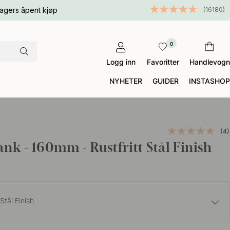
KNOTT T UNIFORM
(16180)
agers åpent kjøp
Knott T Uniform, en tidløs knott som løfter både
ENKELKNAGG CALM
DØRHÅNDTAK HELIX 200
BASE SÅPEPUMPEHOLDER DUSJ
OPPBEVARINGSBOKS ROBUR
LED-PROFIL LD8104
KNOTT 5320
kjøkken og møbler med sin solide følelse og
PROFILHÅNDTAK LIP
moderne form. Kombiner den gjerne med håndtak i
Enkelknagg Calm er en stilren knagg som holder
Dørhåndtak Helix 200 i mørk bronse er et stilrent
Base Såpepumpeholder Dusj er en stilren og praktisk
Den stilrene oppbevaringsboksen hjelper deg med å
LED-profil LD8104 er det opplagte valget for deg som vil
Knott 5320 i forniklet utførelse kombinerer en tidløs
0
.
.
.
Profilhåndtak Lip er et stilrent og diskret valg som glir
samme serie for en helhetlig og harmonisk stil i hele
håndklær og tilbehør på plass, samtidig som den blir
håndtak med rillet overflate og industrielt uttrykk,
veggløsning som holder gulvet fritt for flasker.
holde orden på alt fra undertøy til tilbehør – et smart og
skape et stilrent og diskret lys – perfekt for å løfte
retrostil med et behagelig grep – perfekt for å skape en
.
Logg inn
Favoritter
Handlevogn
naturlig inn i både moderne og klassiske miljøer
rommet.
en fin detalj som løfter helhetsfølelsen i rommet.
perfekt for en gjennomført stil i hjemmet.
Monteres enkelt med dobbeltsidig tape.
bærekraftig valg for et mer organisert hjem.
interiøret med et snev av minimalistisk eleganse.
hjemmekoselig følelse på kjøkkenet og møblene dine.
NYHETER
GUIDER
INSTASHOP
(4)
nk - 160mm - Rustfritt Stål Finish
 Stål Finish