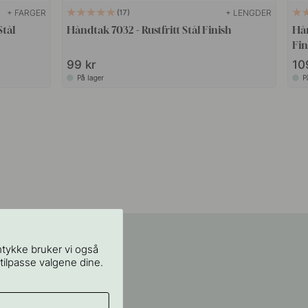
+ FARGER
+ LENGDER
17
Stål
Håndtak 7032 - Rustfritt Stål Finish
Hån
Fin
99 kr
10
På lager
P
mtykke bruker vi også
 tilpasse valgene dine.