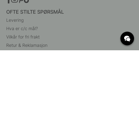
OFTE STILTE SPØRSMÅL
Levering
Hva er c/c mål?
Vilkår for fri frakt
Retur & Reklamasjon
Endre eksisterende ordre
Angre din bestilling
Kundeservice
Beslag Online, Inre Kustvägen 32, 269 43 Båstad,
Sverige
© 2015 - 2026 Copyright BeslagOnline i Båstad AB