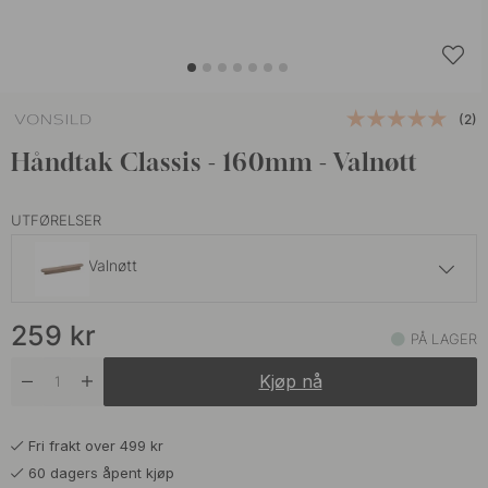
(2)
Håndtak Classis - 160mm - Valnøtt
UTFØRELSER
Valnøtt
199 kr
259
kr
Eik
PÅ LAGER
På lager
Kjøp nå
Fri frakt over 499 kr
60 dagers åpent kjøp