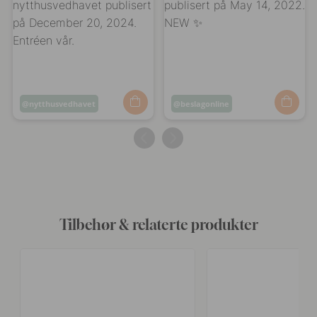
Innlegg
nytthusvedhavet
Innlegg
beslagonline
publisert
publisert
av
av
Tilbehør & relaterte produkter