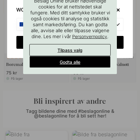
Beslag Online bruker nødvendige
cookies for at nettstedet skal
WOULD YOU RATHER VISIT?
fungere. Med ditt samtykke bruker vi
også cookies til analyse og statistikk
EU
samt markedsføring. Du kan godta
alle, avvise alle eller tilpasse valgene
dine. Les mer i vår
.
Personvernpolicy
CHANGE COUNTRY
Tilpass valg
+ FARGER
127
11
Godta alle
Boremal for Håndtak & Knotter
Knott Classis - 25mm - Valnøtt
75 kr
99 kr
På lager
På lager
Bli inspirert av andre
Tagg bildene dine med #beslagonline &
@beslagonline for å bli sett her!