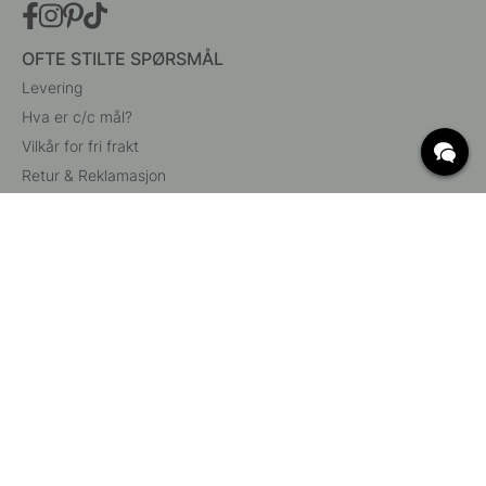
OFTE STILTE SPØRSMÅL
Levering
Hva er c/c mål?
Vilkår for fri frakt
Retur & Reklamasjon
Endre eksisterende ordre
Angre din bestilling
Kundeservice
Beslag Online, Inre Kustvägen 32, 269 43 Båstad,
Sverige
© 2015 - 2026 Copyright BeslagOnline i Båstad AB