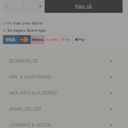
419 kr
Rustfritt Stål Finish
Kjøp nå
På lager
Fri frakt over 499 kr
60 dagers åpent kjøp
BESKRIVELSE
MÅL & MONTERING
MER INFO & PLEIERÅD
ANMELDELSER
LEVERING & RETUR