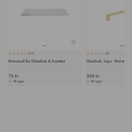
127
6
Boremal for Håndtak & Knotter
Håndtak Arpa - Børstet M
75 kr
309 kr
På lager
På lager